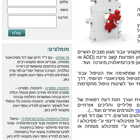
טלפון
נושא
ה
הודעה
ץ
ל
;
ל
מומלצים:
צועי עבור מגוון מצבים רגשיים
, איבחון הפרעות קשב וריכוז (ADD או
מי אנחנו
- עם ד"ר חיים שם דוד,פסיכיאטר
מומחה, עובדים אנשי מקצוע רבים
מומחים בתחומם ומאפשרים ראייה
כוללנית, הערכה וטיפול יסודיים לפי צרכי
ת שמתאימה את הטיפול עבור
המתרפא.למידע נוסף ויעוץ מקצועי לחץ
טיפול פסיכיאטרי תרופתי, דרך
כאן..
י ועד לשיטות טיפול מתקדמות
היפנוזה וספורט
- היפנוזה, ספורט –
ספורט תחרותי מחייב חוסן מנטלי,יכולת
ריכוז גבוהה ואפשרות החלמה גבוהה
 ועורך חוות דעת רפואית של
מפגיעות ספורט. היפנוזה מהווה כלי טיפולי
 פליליים והליכים אזרחיים
יעיל לשיפור הישגים.למידע נוסף ויעוץ
מי
ולגורמים אחרים ועוד...).
מקצועי לחץ כאן..
לוגים מורשים. ד"ר שם דוד מציע
טיפול בהיפנוזה בפיברומיאלגיה
- טיפול
פסיכולוגי דינמי ע"י פסיכולוג /
בעזרת היפנוזה עבור פיברומיאלגיה -שינוי
גותי ע"י פסיכולוג מומחה או
תודעתי פיזיולוגי -טיפול בהיפנוזה
לפיברומיאלגיה נמצא יעיל בהפחתת
כאבים.למידע נוסף ויעוץ מקצועי לחץ כאן..