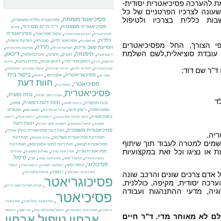
ת להערכה פסיכיאטרית יסודית-
עונה לצרכיו הפרטניים של כל
ות כללית בצרכיו ולטיפול
פסיכיאטר מומחה
,
,
פסיכיאטריה כללית ומשפטית
,
,
פסיכיאטריה משפטית
ד"ר חיים שם דוד
פורום
,
,
,
פסיכיאטריה
טיפול פסיכיאטרי
פסיכיאטריה
איבחון פסיכיאטרי
,
,
,
,
,
כללית
פסיכיאטר ילדים
מצב רוח
הפרעת אישיות
סכיזופרניה
י הצורך, החל מפסיכיאטרים
,
,
,
,
חרדה
הפרעת קשב וריכוז
הפרעת אכילה
הפרעות פסיכוטיות
או עובדת סוציאלית,לשם השלמת
,
היפנוזה
,
,
,
,
,
דיכאון
כאבים
מיגרנה
פיברומיאלגיה
דיסוציאציה
,
,
,
,
,
דיכאון אחרי לידה
דיכאון אטיפי
חרדת בחינות
תרופות
הריון
בחינה
,
,
,
,
ד"ר שם דוד:
פסיכומטרית
חרדות ילדים
חרדה חברתית
טיפול קוגניטיבי התנהגותי
,
,
,
,
ביקור בית
פסיכוגריאטריה
אלצהיימר
כאבי גב
דיאטה
חוות דעת
פסיכיאטרי
,
,
טיפול בית
פסיכיאטרית
,
,
,
נכות נפשית
אובדן כושר עבודה
ד
,
,
,
,
חוות דעת רפואית
נכות תפקודית
צוואה
ביטוח לאומי
,
,
,
,
אפוטרופסות
רישיון נהיגה
מאמרים
אחריות פלילית
תשוש נפש
,
,
,
,
בפסיכיאטריה
כיצד לבחור פסיכיאטר
דיסטימיה
דיכאון עונתי
דיכאון
,
,
,
חוות דעת
תגובתי
טיפול באומנות
תופעות לוואי מיניות
,
,
פסיכיאטרית משפטית
חוות דעת פסיכיאטרית בהליך אזרחי
יה.
,
,
חוות דעת פסיכיאטרית משלימה
חוות דעת
עדות מומחה
שמים למטרה לעבוד תוך שיתוף
,
,
פסיכיאטרית לצוואה
חוות דעת למינוי אפוטרופוס
חוות דעת
,
,
,
או נציגו וכל זאת במקצועיות
פסיכיאטרית נגדית
פסיכיאטר פרטי
שאלות ותשובות
מונחים
,
,
,
,
טיפול
בפסיכיאטריה
פרופיל נפשי
פסיכיאטר צבאי
קב"ן
,
,
,
,
פסיכולוגי
טיפול נפשי
רשלנות רפואית
דיכאון עמיד
טיפול
,
,
,
דמנציה
פסיכיאטרי אגרסיבי
מחלת אלצהיימר
אדם צרכים שונים והרכב שונה
פסיכוגריאטר
רכה יסודית, מקיפה, כוללנית,
,
,
אבחון הפרעת קשב וריכוז
גיה, מדעי ההתנהגות ועבודה
פסיכיאטר
,
,
פסיכיאטר בתל אביב
פסיכיאטר
,
,
,
,
ברמת גן
פסיכיאטר בגבעתיים
טיפול פסיכולוגי קצר
צור קשר
היפנוזה
לם לא מאוחר מדי. ד"ר חיים
אבחון
טיפול
אבחון