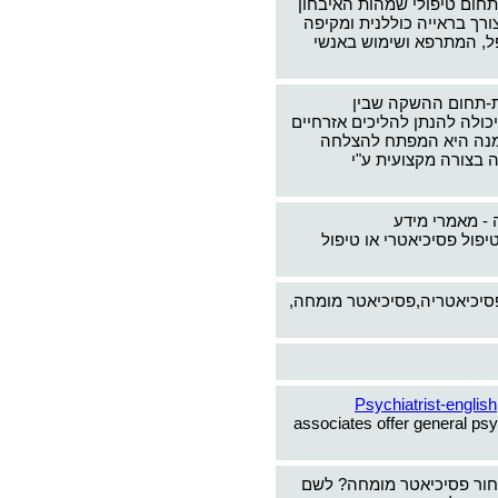
תחום טיפולי שמהות האיבחון
צורך בראייה כוללנית ומקיפה
ל, המתרפא ושימוש באנשי
-תחום ההשקה שבין
כולה להנתן להליכים אזרחיים
ימנה היא המפתח להצלחה
 בצורה מקצועית ע"י
 - מאמרי מידע
יפול פסיכיאטרי או טיפול
פסיכיאטריה,פסיכיאטר מומחה,
Psychiatrist-english
associates offer general psy
חור פסיכיאטר מומחה? לשם