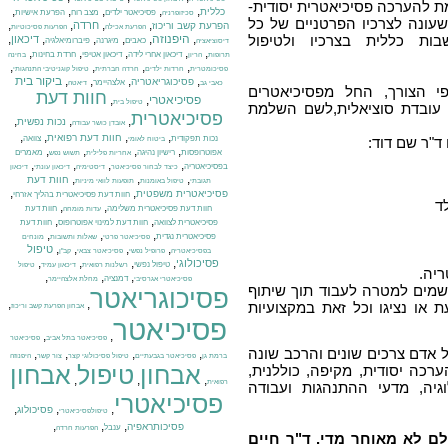
ת להערכה פסיכיאטרית יסודית-
,
,
,
,
,
כללית
פסיכיאטר ילדים
מצב רוח
הפרעת אישיות
סכיזופרניה
עונה לצרכיו הפרטניים של כל
,
,
,
,
חרדה
הפרעת קשב וריכוז
הפרעת אכילה
הפרעות פסיכוטיות
ות כללית בצרכיו ולטיפול
,
היפנוזה
,
,
,
,
,
דיכאון
כאבים
מיגרנה
פיברומיאלגיה
דיסוציאציה
,
,
,
,
,
דיכאון אחרי לידה
דיכאון אטיפי
חרדת בחינות
תרופות
הריון
בחינה
,
,
,
,
פסיכומטרית
חרדות ילדים
חרדה חברתית
טיפול קוגניטיבי התנהגותי
,
,
,
,
ביקור בית
פסיכוגריאטריה
אלצהיימר
כאבי גב
דיאטה
י הצורך, החל מפסיכיאטרים
חוות דעת
פסיכיאטרי
,
,
טיפול בית
או עובדת סוציאלית,לשם השלמת
פסיכיאטרית
,
,
,
נכות נפשית
אובדן כושר עבודה
,
,
,
,
חוות דעת רפואית
נכות תפקודית
צוואה
ד"ר שם דוד:
ביטוח לאומי
,
,
,
,
אפוטרופסות
רישיון נהיגה
מאמרים
אחריות פלילית
תשוש נפש
,
,
,
,
בפסיכיאטריה
כיצד לבחור פסיכיאטר
דיסטימיה
דיכאון עונתי
דיכאון
,
,
,
חוות דעת
תגובתי
טיפול באומנות
תופעות לוואי מיניות
,
,
פסיכיאטרית משפטית
חוות דעת פסיכיאטרית בהליך אזרחי
ד
,
,
חוות דעת פסיכיאטרית משלימה
חוות דעת
עדות מומחה
,
,
פסיכיאטרית לצוואה
חוות דעת למינוי אפוטרופוס
חוות דעת
,
,
,
פסיכיאטרית נגדית
פסיכיאטר פרטי
שאלות ותשובות
מונחים
,
,
,
,
טיפול
בפסיכיאטריה
פרופיל נפשי
פסיכיאטר צבאי
קב"ן
,
,
,
,
פסיכולוגי
טיפול נפשי
רשלנות רפואית
דיכאון עמיד
טיפול
יה.
,
,
,
דמנציה
פסיכיאטרי אגרסיבי
מחלת אלצהיימר
שמים למטרה לעבוד תוך שיתוף
פסיכוגריאטר
,
,
או נציגו וכל זאת במקצועיות
אבחון הפרעת קשב וריכוז
פסיכיאטר
,
,
פסיכיאטר בתל אביב
פסיכיאטר
אדם צרכים שונים והרכב שונה
,
,
,
,
ברמת גן
פסיכיאטר בגבעתיים
טיפול פסיכולוגי קצר
צור קשר
היפנוזה
אבחון
טיפול
אבחון
רכה יסודית, מקיפה, כוללנית,
,
,
,
רפואית
גיה, מדעי ההתנהגות ועבודה
פסיכיאטרי
,
,
,
פסיכולוג
טיפולפסיכיאטרי
,
,
,
פסיכותראפיה
ענבל
הפרעות חרדה
לם לא מאוחר מדי. ד"ר חיים