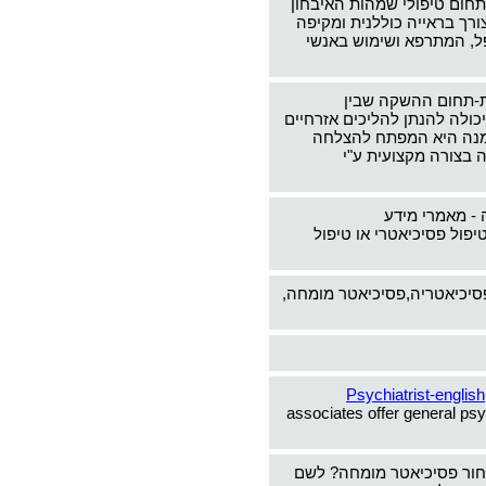
תחום טיפולי שמהות האיבחון
צורך בראייה כוללנית ומקיפה
ל, המתרפא ושימוש באנשי
-תחום ההשקה שבין
כולה להנתן להליכים אזרחיים
ימנה היא המפתח להצלחה
 בצורה מקצועית ע"י
 - מאמרי מידע
יפול פסיכיאטרי או טיפול
פסיכיאטריה,פסיכיאטר מומחה,
Psychiatrist-english
associates offer general psy
חור פסיכיאטר מומחה? לשם