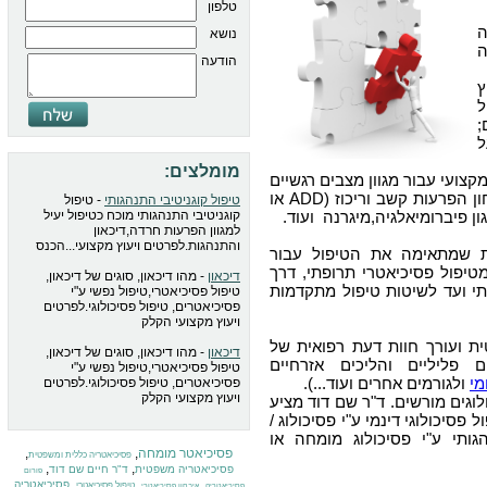
טלפון
נושא
ה
הודעה
ץ
ל
;
ל
מומלצים:
צועי עבור מגוון מצבים רגשיים
, איבחון הפרעות קשב וריכוז (ADD או
טיפול קוגניטיבי התנהגותי
- טיפול
קוגניטיבי התנהגותי מוכח כטיפול יעיל
למגוון הפרעות חרדה,דיכאון
והתנהגות.לפרטים ויעוץ מקצועי...הכנס
ת שמתאימה את הטיפול עבור
טיפול פסיכיאטרי תרופתי, דרך
דיכאון
- מהו דיכאון, סוגים של דיכאון,
י ועד לשיטות טיפול מתקדמות
טיפול פסיכיאטרי,טיפול נפשי ע"י
פסיכיאטרים, טיפול פסיכולוגי.לפרטים
ויעוץ מקצועי הקלק
 ועורך חוות דעת רפואית של
דיכאון
- מהו דיכאון, סוגים של דיכאון,
 פליליים והליכים אזרחיים
טיפול פסיכיאטרי,טיפול נפשי ע"י
מי
ולגורמים אחרים ועוד...).
פסיכיאטרים, טיפול פסיכולוגי.לפרטים
ויעוץ מקצועי הקלק
לוגים מורשים. ד"ר שם דוד מציע
פסיכולוגי דינמי ע"י פסיכולוג /
גותי ע"י פסיכולוג מומחה או
פסיכיאטר מומחה
,
,
פסיכיאטריה כללית ומשפטית
,
,
פסיכיאטריה משפטית
ד"ר חיים שם דוד
פורום
,
,
,
פסיכיאטריה
טיפול פסיכיאטרי
פסיכיאטריה
איבחון פסיכיאטרי