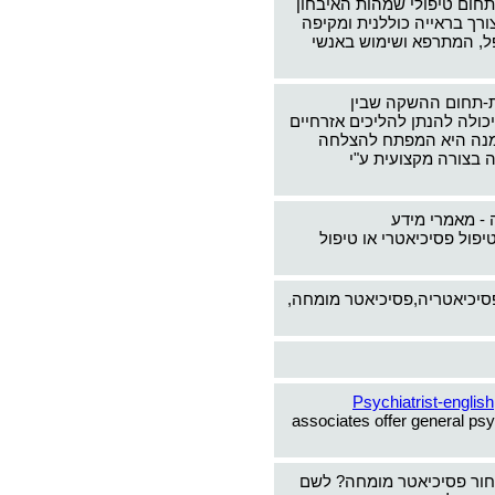
תחום טיפולי שמהות האיבחון
צורך בראייה כוללנית ומקיפה
ל, המתרפא ושימוש באנשי
-תחום ההשקה שבין
כולה להנתן להליכים אזרחיים
ימנה היא המפתח להצלחה
 בצורה מקצועית ע"י
 - מאמרי מידע
יפול פסיכיאטרי או טיפול
פסיכיאטריה,פסיכיאטר מומחה,
Psychiatrist-english
associates offer general psy
חור פסיכיאטר מומחה? לשם