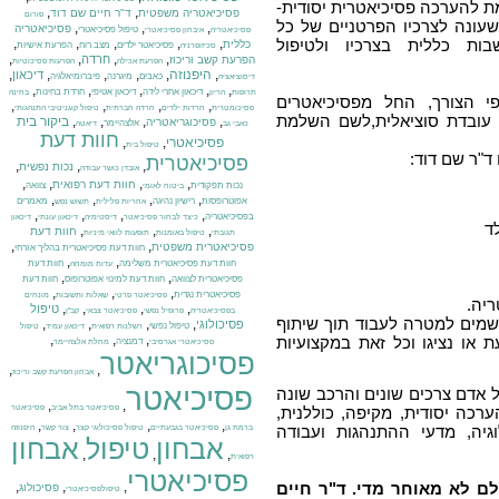
ת להערכה פסיכיאטרית יסודית-
,
,
פסיכיאטריה משפטית
ד"ר חיים שם דוד
פורום
עונה לצרכיו הפרטניים של כל
,
,
,
פסיכיאטריה
טיפול פסיכיאטרי
פסיכיאטריה
איבחון פסיכיאטרי
ות כללית בצרכיו ולטיפול
,
,
,
,
,
כללית
פסיכיאטר ילדים
מצב רוח
הפרעת אישיות
סכיזופרניה
,
,
,
,
חרדה
הפרעת קשב וריכוז
הפרעת אכילה
הפרעות פסיכוטיות
,
היפנוזה
,
,
,
,
,
דיכאון
כאבים
מיגרנה
פיברומיאלגיה
דיסוציאציה
,
,
,
,
,
דיכאון אחרי לידה
דיכאון אטיפי
חרדת בחינות
תרופות
הריון
בחינה
י הצורך, החל מפסיכיאטרים
,
,
,
,
פסיכומטרית
חרדות ילדים
חרדה חברתית
טיפול קוגניטיבי התנהגותי
או עובדת סוציאלית,לשם השלמת
,
,
,
,
ביקור בית
פסיכוגריאטריה
אלצהיימר
כאבי גב
דיאטה
חוות דעת
פסיכיאטרי
,
,
טיפול בית
ד"ר שם דוד:
פסיכיאטרית
,
,
,
נכות נפשית
אובדן כושר עבודה
,
,
,
,
חוות דעת רפואית
נכות תפקודית
צוואה
ביטוח לאומי
,
,
,
,
אפוטרופסות
רישיון נהיגה
מאמרים
אחריות פלילית
תשוש נפש
,
,
,
,
בפסיכיאטריה
כיצד לבחור פסיכיאטר
דיסטימיה
דיכאון עונתי
דיכאון
ד
,
,
,
חוות דעת
תגובתי
טיפול באומנות
תופעות לוואי מיניות
,
,
פסיכיאטרית משפטית
חוות דעת פסיכיאטרית בהליך אזרחי
,
,
חוות דעת פסיכיאטרית משלימה
חוות דעת
עדות מומחה
,
,
פסיכיאטרית לצוואה
חוות דעת למינוי אפוטרופוס
חוות דעת
,
,
,
פסיכיאטרית נגדית
פסיכיאטר פרטי
שאלות ותשובות
מונחים
יה.
,
,
,
,
טיפול
בפסיכיאטריה
פרופיל נפשי
פסיכיאטר צבאי
קב"ן
שמים למטרה לעבוד תוך שיתוף
,
,
,
,
פסיכולוגי
טיפול נפשי
רשלנות רפואית
דיכאון עמיד
טיפול
,
,
,
או נציגו וכל זאת במקצועיות
דמנציה
פסיכיאטרי אגרסיבי
מחלת אלצהיימר
פסיכוגריאטר
,
,
אבחון הפרעת קשב וריכוז
פסיכיאטר
אדם צרכים שונים והרכב שונה
,
,
פסיכיאטר בתל אביב
פסיכיאטר
רכה יסודית, מקיפה, כוללנית,
,
,
,
,
גיה, מדעי ההתנהגות ועבודה
ברמת גן
פסיכיאטר בגבעתיים
טיפול פסיכולוגי קצר
צור קשר
היפנוזה
אבחון
טיפול
אבחון
,
,
,
רפואית
פסיכיאטרי
לם לא מאוחר מדי. ד"ר חיים
,
,
,
פסיכולוג
טיפולפסיכיאטרי