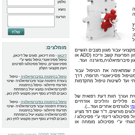
טלפון
נושא
ה
הודעה
ץ
ל
;
ל
מומלצים:
צועי עבור מגוון מצבים רגשיים
, איבחון הפרעות קשב וריכוז (ADD או
דיכאון
- מהו דיכאון, סוגים של דיכאון,
טיפול פסיכיאטרי,טיפול נפשי ע"י
פסיכיאטרים, טיפול פסיכולוגי.לפרטים
ויעוץ מקצועי הקלק
ת שמתאימה את הטיפול עבור
טיפול פסיכיאטרי תרופתי, דרך
טיפול בהיפנוזה בפיברומיאלגיה
- טיפול
י ועד לשיטות טיפול מתקדמות
בעזרת היפנוזה עבור פיברומיאלגיה -שינוי
תודעתי פיזיולוגי -טיפול בהיפנוזה
לפיברומיאלגיה נמצא יעיל בהפחתת
כאבים.למידע נוסף ויעוץ מקצועי לחץ כאן..
 ועורך חוות דעת רפואית של
 פליליים והליכים אזרחיים
טיפול בהיפנוזה בפיברומיאלגיה
- טיפול
מי
ולגורמים אחרים ועוד...).
בעזרת היפנוזה עבור פיברומיאלגיה -שינוי
תודעתי פיזיולוגי -טיפול בהיפנוזה
לוגים מורשים. ד"ר שם דוד מציע
לפיברומיאלגיה נמצא יעיל בהפחתת
פסיכולוגי דינמי ע"י פסיכולוג /
כאבים.למידע נוסף ויעוץ מקצועי לחץ כאן..
גותי ע"י פסיכולוג מומחה או
פסיכיאטר מומחה
,
,
פסיכיאטריה כללית ומשפטית