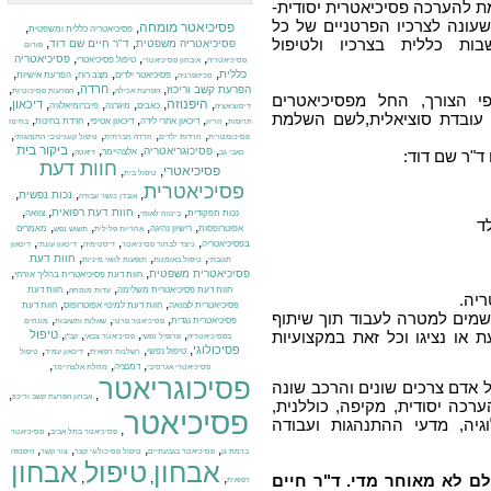
ת להערכה פסיכיאטרית יסודית-
עונה לצרכיו הפרטניים של כל
פסיכיאטר מומחה
,
,
פסיכיאטריה כללית ומשפטית
ות כללית בצרכיו ולטיפול
,
,
פסיכיאטריה משפטית
ד"ר חיים שם דוד
פורום
,
,
,
פסיכיאטריה
טיפול פסיכיאטרי
פסיכיאטריה
איבחון פסיכיאטרי
,
,
,
,
,
כללית
פסיכיאטר ילדים
מצב רוח
הפרעת אישיות
סכיזופרניה
,
,
,
,
חרדה
הפרעת קשב וריכוז
הפרעת אכילה
הפרעות פסיכוטיות
י הצורך, החל מפסיכיאטרים
,
היפנוזה
,
,
,
,
,
דיכאון
כאבים
מיגרנה
פיברומיאלגיה
דיסוציאציה
או עובדת סוציאלית,לשם השלמת
,
,
,
,
,
דיכאון אחרי לידה
דיכאון אטיפי
חרדת בחינות
תרופות
הריון
בחינה
,
,
,
,
פסיכומטרית
חרדות ילדים
חרדה חברתית
טיפול קוגניטיבי התנהגותי
,
,
,
,
ביקור בית
פסיכוגריאטריה
אלצהיימר
ד"ר שם דוד:
כאבי גב
דיאטה
חוות דעת
פסיכיאטרי
,
,
טיפול בית
פסיכיאטרית
,
,
,
נכות נפשית
אובדן כושר עבודה
,
,
,
,
חוות דעת רפואית
נכות תפקודית
צוואה
ביטוח לאומי
ד
,
,
,
,
אפוטרופסות
רישיון נהיגה
מאמרים
אחריות פלילית
תשוש נפש
,
,
,
,
בפסיכיאטריה
כיצד לבחור פסיכיאטר
דיסטימיה
דיכאון עונתי
דיכאון
,
,
,
חוות דעת
תגובתי
טיפול באומנות
תופעות לוואי מיניות
,
,
פסיכיאטרית משפטית
חוות דעת פסיכיאטרית בהליך אזרחי
,
,
חוות דעת פסיכיאטרית משלימה
חוות דעת
עדות מומחה
יה.
,
,
פסיכיאטרית לצוואה
חוות דעת למינוי אפוטרופוס
חוות דעת
שמים למטרה לעבוד תוך שיתוף
,
,
,
פסיכיאטרית נגדית
פסיכיאטר פרטי
שאלות ותשובות
מונחים
,
,
,
,
או נציגו וכל זאת במקצועיות
טיפול
בפסיכיאטריה
פרופיל נפשי
פסיכיאטר צבאי
קב"ן
,
,
,
,
פסיכולוגי
טיפול נפשי
רשלנות רפואית
דיכאון עמיד
טיפול
,
,
,
דמנציה
פסיכיאטרי אגרסיבי
מחלת אלצהיימר
פסיכוגריאטר
אדם צרכים שונים והרכב שונה
,
,
אבחון הפרעת קשב וריכוז
רכה יסודית, מקיפה, כוללנית,
פסיכיאטר
גיה, מדעי ההתנהגות ועבודה
,
,
פסיכיאטר בתל אביב
פסיכיאטר
,
,
,
,
ברמת גן
פסיכיאטר בגבעתיים
טיפול פסיכולוגי קצר
צור קשר
היפנוזה
אבחון
טיפול
אבחון
,
,
,
לם לא מאוחר מדי. ד"ר חיים
רפואית