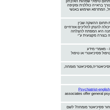
תחום טיפולי שמהות האיבחון
צורך בראייה כוללנית ומקיפה
ל, המתרפא ושימוש באנשי
-תחום ההשקה שבין
כולה להנתן להליכים אזרחיים
ימנה היא המפתח להצלחה
 בצורה מקצועית ע"י
 - מאמרי מידע
יפול פסיכיאטרי או טיפול
פסיכיאטריה,פסיכיאטר מומחה,
Psychiatrist-english
associates offer general psy
חור פסיכיאטר מומחה? לשם