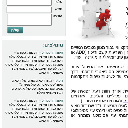
טלפון
נושא
ה
הודעה
ץ
ל
;
ל
מומלצים:
צועי עבור מגוון מצבים רגשיים
, איבחון הפרעות קשב וריכוז (ADD או
היפנוזה וספורט
- היפנוזה, ספורט –
ספורט תחרותי מחייב חוסן מנטלי,יכולת
ריכוז גבוהה ואפשרות החלמה גבוהה
מפגיעות ספורט. היפנוזה מהווה כלי טיפולי
ת שמתאימה את הטיפול עבור
יעיל לשיפור הישגים.למידע נוסף ויעוץ
טיפול פסיכיאטרי תרופתי, דרך
מקצועי לחץ כאן..
י ועד לשיטות טיפול מתקדמות
דיכאון
- מהו דיכאון, סוגים של דיכאון,
טיפול פסיכיאטרי,טיפול נפשי ע"י
פסיכיאטרים, טיפול פסיכולוגי.לפרטים
 ועורך חוות דעת רפואית של
ויעוץ מקצועי הקלק
 פליליים והליכים אזרחיים
מי
ולגורמים אחרים ועוד...).
היפנוזה וספורט
- היפנוזה, ספורט –
ספורט תחרותי מחייב חוסן מנטלי,יכולת
לוגים מורשים. ד"ר שם דוד מציע
ריכוז גבוהה ואפשרות החלמה גבוהה
פסיכולוגי דינמי ע"י פסיכולוג /
מפגיעות ספורט. היפנוזה מהווה כלי טיפולי
גותי ע"י פסיכולוג מומחה או
יעיל לשיפור הישגים.למידע נוסף ויעוץ
מקצועי לחץ כאן..