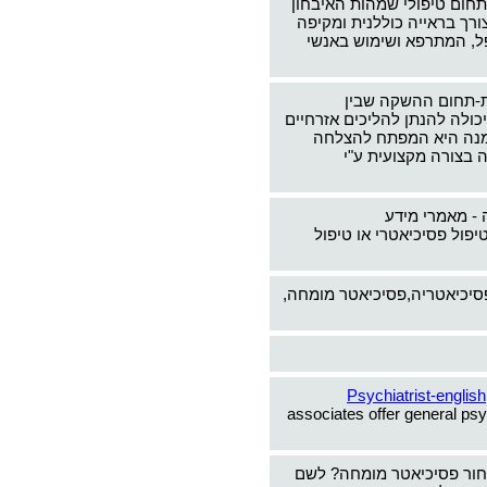
תחום טיפולי שמהות האיבחון
צורך בראייה כוללנית ומקיפה
ל, המתרפא ושימוש באנשי
-תחום ההשקה שבין
כולה להנתן להליכים אזרחיים
ימנה היא המפתח להצלחה
 בצורה מקצועית ע"י
 - מאמרי מידע
יפול פסיכיאטרי או טיפול
פסיכיאטריה,פסיכיאטר מומחה,
Psychiatrist-english
associates offer general psy
חור פסיכיאטר מומחה? לשם