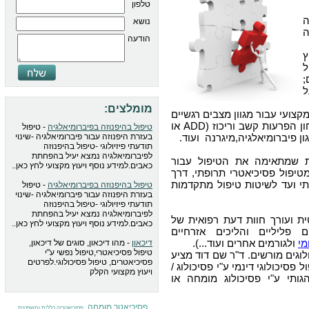
טלפון
נושא
ה
הודעה
ץ
ל
;
ל
מומלצים:
צועי עבור מגוון מצבים רגשיים
, איבחון הפרעות קשב וריכוז (ADD או
טיפול בהיפנוזה בפיברומיאלגיה
- טיפול
בעזרת היפנוזה עבור פיברומיאלגיה -שינוי
תודעתי פיזיולוגי -טיפול בהיפנוזה
לפיברומיאלגיה נמצא יעיל בהפחתת
ת שמתאימה את הטיפול עבור
כאבים.למידע נוסף ויעוץ מקצועי לחץ כאן..
טיפול פסיכיאטרי תרופתי, דרך
י ועד לשיטות טיפול מתקדמות
טיפול בהיפנוזה בפיברומיאלגיה
- טיפול
בעזרת היפנוזה עבור פיברומיאלגיה -שינוי
תודעתי פיזיולוגי -טיפול בהיפנוזה
לפיברומיאלגיה נמצא יעיל בהפחתת
 ועורך חוות דעת רפואית של
כאבים.למידע נוסף ויעוץ מקצועי לחץ כאן..
 פליליים והליכים אזרחיים
מי
ולגורמים אחרים ועוד...).
דיכאון
- מהו דיכאון, סוגים של דיכאון,
טיפול פסיכיאטרי,טיפול נפשי ע"י
לוגים מורשים. ד"ר שם דוד מציע
פסיכיאטרים, טיפול פסיכולוגי.לפרטים
פסיכולוגי דינמי ע"י פסיכולוג /
ויעוץ מקצועי הקלק
גותי ע"י פסיכולוג מומחה או
פסיכיאטר מומחה
,
,
פסיכיאטריה כללית ומשפטית