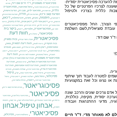
ת להערכה פסיכיאטרית יסודית-
,
,
פסיכיאטריה משפטית
ד"ר חיים שם דוד
פורום
עונה לצרכיו הפרטניים של כל
,
,
,
פסיכיאטריה
טיפול פסיכיאטרי
פסיכיאטריה
איבחון פסיכיאטרי
ות כללית בצרכיו ולטיפול
,
,
,
,
,
כללית
פסיכיאטר ילדים
מצב רוח
הפרעת אישיות
סכיזופרניה
,
,
,
,
חרדה
הפרעת קשב וריכוז
הפרעת אכילה
הפרעות פסיכוטיות
,
היפנוזה
,
,
,
,
,
דיכאון
כאבים
מיגרנה
פיברומיאלגיה
דיסוציאציה
,
,
,
,
,
דיכאון אחרי לידה
דיכאון אטיפי
חרדת בחינות
תרופות
הריון
בחינה
י הצורך, החל מפסיכיאטרים
,
,
,
,
פסיכומטרית
חרדות ילדים
חרדה חברתית
טיפול קוגניטיבי התנהגותי
או עובדת סוציאלית,לשם השלמת
,
,
,
,
ביקור בית
פסיכוגריאטריה
אלצהיימר
כאבי גב
דיאטה
חוות דעת
פסיכיאטרי
,
,
טיפול בית
ד"ר שם דוד:
פסיכיאטרית
,
,
,
נכות נפשית
אובדן כושר עבודה
,
,
,
,
חוות דעת רפואית
נכות תפקודית
צוואה
ביטוח לאומי
,
,
,
,
אפוטרופסות
רישיון נהיגה
מאמרים
אחריות פלילית
תשוש נפש
,
,
,
,
בפסיכיאטריה
כיצד לבחור פסיכיאטר
דיסטימיה
דיכאון עונתי
דיכאון
ד
,
,
,
חוות דעת
תגובתי
טיפול באומנות
תופעות לוואי מיניות
,
,
פסיכיאטרית משפטית
חוות דעת פסיכיאטרית בהליך אזרחי
,
,
חוות דעת פסיכיאטרית משלימה
חוות דעת
עדות מומחה
,
,
פסיכיאטרית לצוואה
חוות דעת למינוי אפוטרופוס
חוות דעת
,
,
,
פסיכיאטרית נגדית
פסיכיאטר פרטי
שאלות ותשובות
מונחים
יה.
,
,
,
,
טיפול
בפסיכיאטריה
פרופיל נפשי
פסיכיאטר צבאי
קב"ן
שמים למטרה לעבוד תוך שיתוף
,
,
,
,
פסיכולוגי
טיפול נפשי
רשלנות רפואית
דיכאון עמיד
טיפול
,
,
,
או נציגו וכל זאת במקצועיות
דמנציה
פסיכיאטרי אגרסיבי
מחלת אלצהיימר
פסיכוגריאטר
,
,
אבחון הפרעת קשב וריכוז
פסיכיאטר
אדם צרכים שונים והרכב שונה
,
,
פסיכיאטר בתל אביב
פסיכיאטר
רכה יסודית, מקיפה, כוללנית,
,
,
,
,
גיה, מדעי ההתנהגות ועבודה
ברמת גן
פסיכיאטר בגבעתיים
טיפול פסיכולוגי קצר
צור קשר
היפנוזה
אבחון
טיפול
אבחון
,
,
,
רפואית
פסיכיאטרי
לם לא מאוחר מדי. ד"ר חיים
,
,
,
פסיכולוג
טיפולפסיכיאטרי