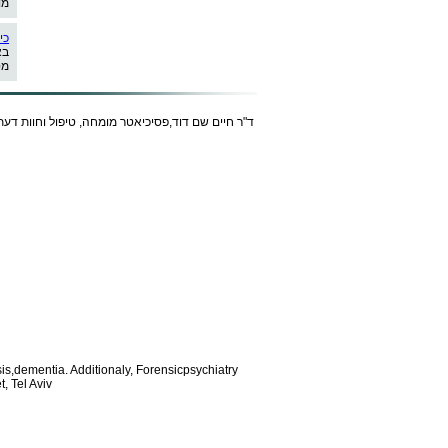
מו
כי
בא
מט
ד"ר חיים שם דוד,פסיכיאטר מומחה, טיפול וחוות דעת
is,dementia. Additionaly, Forensic
psychiatry
, Tel Aviv