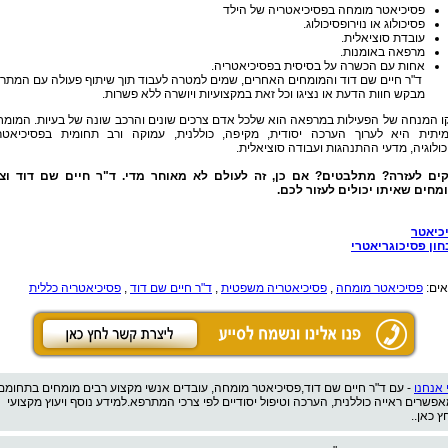
פסיכיאטר מומחה בפסיכיאטריה של הילד
פסיכולוג או נוירופסיכולוג.
עובדת סוציאלית.
מרפאה באומנות.
אחות עם הכשרה על בסיסית בפסיכיאטריה.
ד"ר חיים שם דוד והמומחים האחרים, שמים למטרה לעבוד תוך שיתוף פעולה עם המתר
מבקש חוות הדעת או נציגו וכל זאת במקצועיות ויושרה ללא פשרות.
ו המנחה של הפעילות במרפאה הוא שלכל אדם צרכים שונים והרכב שונה של בעיות. המומח
יתית היא לערוך הערכה יסודית, מקיפה, כוללנית, עמוקה ורב תחומית בפסיכיאטרי
ולוגיה, מדעי ההתנהגות ועבודה סוציאלית.
קים לעזרה? מתלבטים? אם כן, זה לעולם לא מאוחר מדי. ד"ר חיים שם דוד וצו
מחים שאיתו יכולים לעזור לכם.
כיאטר
חון פסיכוגריאטרי
אים:
פסיכיאטר מומחה
,
פסיכיאטריה משפטית
,
ד"ר חיים שם דוד
,
פסיכיאטריה כללית
 אנחנו
- עם ד"ר חיים שם דוד,פסיכיאטר מומחה, עובדים אנשי מקצוע רבים מומחים בתחומם
אפשרים ראייה כוללנית, הערכה וטיפול יסודיים לפי צרכי המתרפא.למידע נוסף ויעוץ מקצועי
ץ כאן..