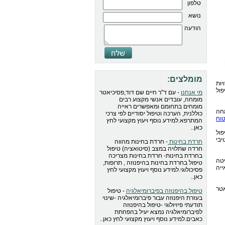
טלפון
נושא
הודעה
מומלצים:
ות
ול
מי אנחנו
- עם ד"ר חיים שם דוד,פסיכיאטר
מומחה, עובדים אנשי מקצוע רבים
מומחים בתחומם ומאפשרים ראייה
חה
כוללנית, הערכה וטיפול יסודיים לפי צרכי
וח
המתרפא.למידע נוסף ויעוץ מקצועי לחץ
כאן..
פול
יבי
חרדת בחינות
- חרדת בחינות מהווה
חרדה שתלויה במצב (סיטואציה) טיפול
בחרדת בחינות- חרדת בחינות מצריכה
טה
טיפול בחרדת בחינות בהיפנוזה , תרופות,
יה
פסיכולוגי.למידע נוסף ויעוץ מקצועי לחץ
כאן..
אטר
טיפול בהיפנוזה בפיברומיאלגיה
- טיפול
בעזרת היפנוזה עבור פיברומיאלגיה -שינוי
תודעתי פיזיולוגי -טיפול בהיפנוזה
לפיברומיאלגיה נמצא יעיל בהפחתת
כאבים.למידע נוסף ויעוץ מקצועי לחץ כאן..