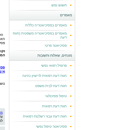
תשוש נפש
מאמרים
מאמרים בפסיכיאטריה כללית
מאמרים בפסיכיאטריה משפטית (חוות
הק
דעת
האמ
פסיכ
פסיכיאטר פרטי
זקו
המו
מונחים, שאלות ותשובות
פרופיל רפואי נפשי
פסי
איב
חוות דעת רפואית לרישיון נהיגה
נוש
חוות דעת לבית משפט
טיפול פסיכולוגי
חוות דעת רפואית
מי
חוות דעת עבור רשלנות רפואית
ומ
לח
פסיכיאטר טיפול נפשי