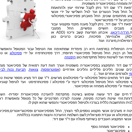
ית ומומחה בפסיכיאטריה משפטית.
פאת ד"ר שם דוד ניתן לקבל שירותי יעוץ ולהתאמת
ול החל מגיל הנעורים ועד לגיל השלישי על ידי אנשי
וע מתחומים שונים; החל מאבחון פסיכיאטרי,פסיכולוגי
יבחון על ידי פסיכוגריאטר.
פאת ד"ר שם דוד, ניתן לקבל מענה מקיף ומקצועי עבור
ון מצבים רגשיים ונפשיים, החל ממצבי
,
חרדה
,
דיכאון
, איבחון הפרעות קשב וריכוז (ADD או
ADHD), אלצהיימר, פסיכוזה, כאבים כרוניים כגון
ומיאלגיה,מיגרנה ועוד.
ייה הטיפולית במרפאה היא רב מימדית שמתאימה את הטיפול עבור המטופל והאפשרוי
פול הן רבות, החל מטיפול פסיכיאטרי תרופתי, דרך פסיכותרפיה על ידי
פסיכולוג
או טיפ
חתי ועד לשיטות טיפול מתקדמות כגון
היפנוזה
.
"ר שם דוד התמקצע בפסיכיאטריה משפטית ועורך חוות דעת רפואית של פסיכיאטר מומ
כים שונים: הליכים פליליים והליכים אזרחיים (
אפוטרופסות
,
צוואות
,
תביעת נכות לביט
י
ולגורמים אחרים ועוד...).
 שם דוד מתאים טיפול פסיכולוגי ע"י פסיכולוגים מורשים. ד"ר שם דוד מציע מספר שיטות טי
 פסיכולוגי החל מטיפול פסיכולוגי דינמי ע"י פסיכולוג / פסיכותרפיסט ועד לטיפול קוגניט
גותי ע"י פסיכולוג מומחה או פסיכיאטר.
ר חיים שם דוד עושה שימוש בשיטה מתקדמת להערכה פסיכיאטרית יסודית- השי
ורגת.זוהי שיטת הערכה מקיפה, שעונה לצרכיו הפרטניים של כל מטופל ומאפשרת ראי
נית והתחשבות כללית בצרכיו ולטיפול הפסיכיאטרי והנפשי שהוא זקוק לו.
טה זו מערבים אנשי מקצוע נוספים,לפי הצורך, החל מפסיכיאטרים ופסיכוגריאטרים,פסיכי
ים,פסיכולוג או עובדת סוציאלית,לשם השלמת ההערכה והצגת התמונה בכללותה.
 אנשי המקצוע העובדים בשיתוף פעולה עם ד"ר שם דוד:
פסיכיאטר מומחה נוסף
פסיכוגריאטר