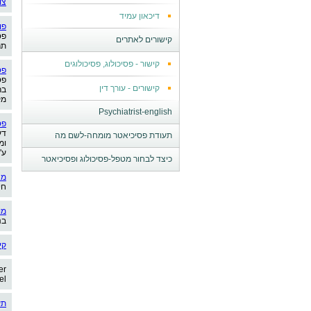
צו
דיכאון עמיד
פו
פס
קישורים לאתרים
תר
קישור - פסיכולוג, פסיכולוגים
פס
פס
קישורים - עורך דין
בר
מק
Psychiatrist-english
פס
דע
תעודת פסיכיאטר מומחה-לשם מה
ומ
ע"
כיצד לבחור מטפל-פסיכולוג ופסיכיאטר
מא
חי
מו
בנ
קי
er
el
תע