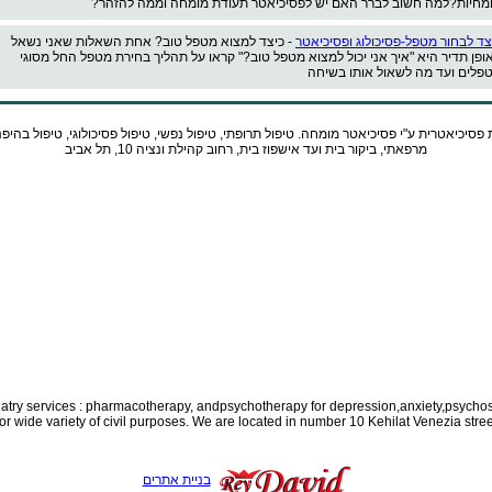
מחיות?למה חשוב לברר האם יש לפסיכיאטר תעודת מומחה וממה להזהר?
צד לבחור מטפל-פסיכולוג ופסיכיאטר
- כיצד למצוא מטפל טוב? אחת השאלות שאני נשאל
ופן תדיר היא "איך אני יכול למצוא מטפל טוב?" קראו על תהליך בחירת מטפל החל מסוגי
פלים ועד מה לשאול אותו בשיחה
 פסיכיאטרית ע"י
פסיכיאטר
מומחה. טיפול תרופתי, טיפול נפשי, טיפול פסיכולוגי, טיפול בהיפ
מרפאתי, ביקור בית ועד אישפוז בית, רחוב קהילת ונציה 10, תל אביב
iatry services : pharmacotherapy, and
psychotherapy for depression,anxiety,psychos
for wide variety of civil purposes. We are located in number 10 Kehilat Venezia street
בניית אתרים