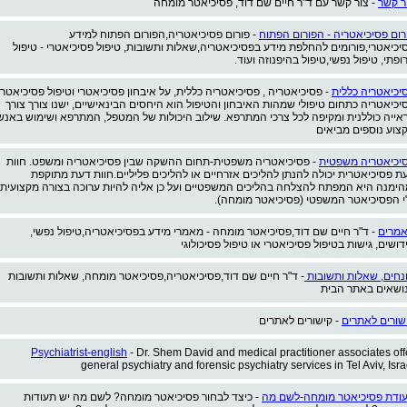
ר קשר
- צור קשר עם ד"ר חיים שם דוד, פסיכיאטר מומחה
רום פסיכיאטריה - הפורום הפתוח
- פורום פסיכיאטריה,הפורום הפתוח למידע
יכיאטרי,פורומים להחלפת מידע בפסיכיאטריה,שאלות ותשובות, טיפול פסיכיאטרי - טיפול
ופתי, טיפול נפשי,טיפול בהיפנוזה ועוד.
יכיאטריה כללית
- פסיכיאטריה , פסיכיאטריה כללית, על איבחון פסיכיאטרי וטיפול פסיכיאטרי
יכיאטריה כתחום טיפולי שמהות האיבחון והטיפול הוא היחסים הבינאישיים, ישנו צורך צורך
אייה כוללנית ומקיפה לכל צרכי המתרפא. שילוב היכולות של המטפל, המתרפא ושימוש באנש
צוע נוספים מביאים
יכיאטריה משפטית
- פסיכיאטריה משפטית-תחום ההשקה שבין פסיכיאטריה ומשפט. חוות
ת פסיכיאטרית יכולה להנתן להליכים אזרחיים או להליכים פליליים.חוות דעת מתוקפת
הימנה היא המפתח להצלחה בהליכים המשפטיים ועל כן אליה להיות ערוכה בצורה מקצועית
י הפסיכיאטר המשפטי (פסיכיאטר מומחה).
מרים
- ד"ר חיים שם דוד,פסיכיאטר מומחה - מאמרי מידע בפסיכיאטריה,טיפול נפשי,
דושים, גישות בטיפול פסיכיאטרי או טיפול פסיכולוגי
נחים, שאלות ותשובות
- ד"ר חיים שם דוד,פסיכיאטריה,פסיכיאטר מומחה, שאלות ותשובות
ושאים באתר הבית
שורים לאתרים
- קישורים לאתרים
Psychiatrist-english
- Dr. Shem David and medical practitioner associates off
general psychiatry and forensic psychiatry services in Tel Aviv, Isra
ודת פסיכיאטר מומחה-לשם מה
- כיצד לבחור פסיכיאטר מומחה? לשם מה יש תעודות