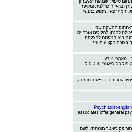
תחום טיפולי שמהות האיבחון
צורך בראייה כוללנית ומקיפה
ל, המתרפא ושימוש באנשי
-תחום ההשקה שבין
כולה להנתן להליכים אזרחיים
ימנה היא המפתח להצלחה
 בצורה מקצועית ע"י
 - מאמרי מידע
יפול פסיכיאטרי או טיפול
פסיכיאטריה,פסיכיאטר מומחה,
Psychiatrist-english
associates offer general psy
חור פסיכיאטר מומחה? לשם