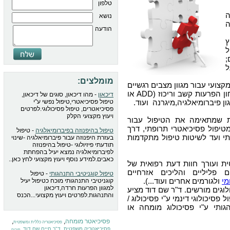
טלפון
נושא
ה
הודעה
ץ
ל
;
ל
מומלצים:
צועי עבור מגוון מצבים רגשיים
, איבחון הפרעות קשב וריכוז (ADD או
דיכאון
- מהו דיכאון, סוגים של דיכאון,
טיפול פסיכיאטרי,טיפול נפשי ע"י
פסיכיאטרים, טיפול פסיכולוגי.לפרטים
ויעוץ מקצועי הקלק
ת שמתאימה את הטיפול עבור
טיפול פסיכיאטרי תרופתי, דרך
טיפול בהיפנוזה בפיברומיאלגיה
- טיפול
י ועד לשיטות טיפול מתקדמות
בעזרת היפנוזה עבור פיברומיאלגיה -שינוי
תודעתי פיזיולוגי -טיפול בהיפנוזה
לפיברומיאלגיה נמצא יעיל בהפחתת
כאבים.למידע נוסף ויעוץ מקצועי לחץ כאן..
 ועורך חוות דעת רפואית של
 פליליים והליכים אזרחיים
טיפול קוגניטיבי התנהגותי
- טיפול
מי
ולגורמים אחרים ועוד...).
קוגניטיבי התנהגותי מוכח כטיפול יעיל
למגוון הפרעות חרדה,דיכאון
לוגים מורשים. ד"ר שם דוד מציע
והתנהגות.לפרטים ויעוץ מקצועי...הכנס
פסיכולוגי דינמי ע"י פסיכולוג /
גותי ע"י פסיכולוג מומחה או
פסיכיאטר מומחה
,
,
פסיכיאטריה כללית ומשפטית
,
,
פסיכיאטריה משפטית
ד"ר חיים שם דוד
פורום