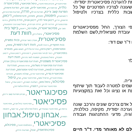
ת להערכה פסיכיאטרית יסודית-
,
,
,
פסיכיאטריה
טיפול פסיכיאטרי
פסיכיאטריה
איבחון פסיכיאטרי
עונה לצרכיו הפרטניים של כל
,
,
,
,
,
כללית
פסיכיאטר ילדים
מצב רוח
הפרעת אישיות
סכיזופרניה
ות כללית בצרכיו ולטיפול
,
,
,
,
חרדה
הפרעת קשב וריכוז
הפרעת אכילה
הפרעות פסיכוטיות
,
היפנוזה
,
,
,
,
,
דיכאון
כאבים
מיגרנה
פיברומיאלגיה
דיסוציאציה
,
,
,
,
,
דיכאון אחרי לידה
דיכאון אטיפי
חרדת בחינות
תרופות
הריון
בחינה
,
,
,
,
פסיכומטרית
חרדות ילדים
חרדה חברתית
טיפול קוגניטיבי התנהגותי
י הצורך, החל מפסיכיאטרים
,
,
,
,
ביקור בית
פסיכוגריאטריה
אלצהיימר
כאבי גב
דיאטה
או עובדת סוציאלית,לשם השלמת
חוות דעת
פסיכיאטרי
,
,
טיפול בית
פסיכיאטרית
,
,
,
נכות נפשית
אובדן כושר עבודה
ד"ר שם דוד:
,
,
,
,
חוות דעת רפואית
נכות תפקודית
צוואה
ביטוח לאומי
,
,
,
,
אפוטרופסות
רישיון נהיגה
מאמרים
אחריות פלילית
תשוש נפש
,
,
,
,
בפסיכיאטריה
כיצד לבחור פסיכיאטר
דיסטימיה
דיכאון עונתי
דיכאון
,
,
,
חוות דעת
תגובתי
טיפול באומנות
תופעות לוואי מיניות
ד
,
,
פסיכיאטרית משפטית
חוות דעת פסיכיאטרית בהליך אזרחי
,
,
חוות דעת פסיכיאטרית משלימה
חוות דעת
עדות מומחה
,
,
פסיכיאטרית לצוואה
חוות דעת למינוי אפוטרופוס
חוות דעת
,
,
,
פסיכיאטרית נגדית
פסיכיאטר פרטי
שאלות ותשובות
מונחים
,
,
,
,
טיפול
בפסיכיאטריה
פרופיל נפשי
פסיכיאטר צבאי
קב"ן
יה.
,
,
,
,
פסיכולוגי
טיפול נפשי
רשלנות רפואית
דיכאון עמיד
טיפול
שמים למטרה לעבוד תוך שיתוף
,
,
,
דמנציה
פסיכיאטרי אגרסיבי
מחלת אלצהיימר
פסיכוגריאטר
או נציגו וכל זאת במקצועיות
,
,
אבחון הפרעת קשב וריכוז
פסיכיאטר
,
,
אדם צרכים שונים והרכב שונה
פסיכיאטר בתל אביב
פסיכיאטר
,
,
,
,
רכה יסודית, מקיפה, כוללנית,
ברמת גן
פסיכיאטר בגבעתיים
טיפול פסיכולוגי קצר
צור קשר
היפנוזה
אבחון
טיפול
אבחון
גיה, מדעי ההתנהגות ועבודה
,
,
,
רפואית
פסיכיאטרי
,
,
,
פסיכולוג
טיפולפסיכיאטרי
לם לא מאוחר מדי. ד"ר חיים
,
,
,
פסיכותראפיה
ענבל
הפרעות חרדה