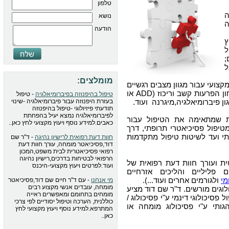
טלפון
נושא
ה
הודעה
ץ
ל
;
ל
מומלצים:
צועי עבור מגוון מצבים רגשיים
, איבחון הפרעות קשב וריכוז (ADD או
טיפול בהיפנוזה בפיברומיאלגיה
- טיפול
בעזרת היפנוזה עבור פיברומיאלגיה -שינוי
תודעתי פיזיולוגי -טיפול בהיפנוזה
לפיברומיאלגיה נמצא יעיל בהפחתת
ת שמתאימה את הטיפול עבור
כאבים.למידע נוסף ויעוץ מקצועי לחץ כאן..
טיפול פסיכיאטרי תרופתי, דרך
י ועד לשיטות טיפול מתקדמות
חוות דעת רפואית לרישיון נהיגה
- ד"ר שם
דוד,פסיכיאטר מומחה, עורך חוות דעת
רפואי פסיכיאטרית לבית משפט,המכון
הרפואי לבטיחות בדרכים,רישיון נהיגה
 ועורך חוות דעת רפואית של
ועוד.לפרטים ויעוץ מקצועי-היכנס
 פליליים והליכים אזרחיים
מי
ולגורמים אחרים ועוד...).
מי אנחנו
- עם ד"ר חיים שם דוד,פסיכיאטר
מומחה, עובדים אנשי מקצוע רבים
לוגים מורשים. ד"ר שם דוד מציע
מומחים בתחומם ומאפשרים ראייה
פסיכולוגי דינמי ע"י פסיכולוג /
כוללנית, הערכה וטיפול יסודיים לפי צרכי
גותי ע"י פסיכולוג מומחה או
המתרפא.למידע נוסף ויעוץ מקצועי לחץ
כאן..