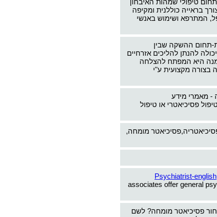
תחום טיפולי שמהות האיבחון
צורך בראייה כוללנית ומקיפה
ל, המתרפא ושימוש באנשי
-תחום ההשקה שבין
כולה להנתן להליכים אזרחיים
ימנה היא המפתח להצלחה
 בצורה מקצועית ע"י
 - מאמרי מידע
יפול פסיכיאטרי או טיפול
פסיכיאטריה,פסיכיאטר מומחה,
Psychiatrist-english
associates offer general psy
חור פסיכיאטר מומחה? לשם