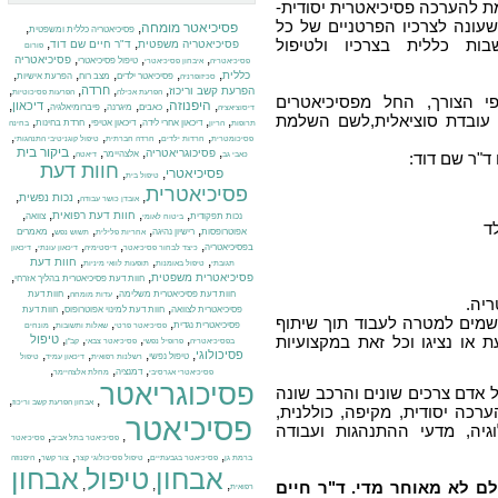
ת להערכה פסיכיאטרית יסודית-
עונה לצרכיו הפרטניים של כל
פסיכיאטר מומחה
,
,
פסיכיאטריה כללית ומשפטית
ות כללית בצרכיו ולטיפול
,
,
פסיכיאטריה משפטית
ד"ר חיים שם דוד
פורום
,
,
,
פסיכיאטריה
טיפול פסיכיאטרי
פסיכיאטריה
איבחון פסיכיאטרי
,
,
,
,
,
כללית
פסיכיאטר ילדים
מצב רוח
הפרעת אישיות
סכיזופרניה
,
,
,
,
חרדה
הפרעת קשב וריכוז
הפרעת אכילה
הפרעות פסיכוטיות
י הצורך, החל מפסיכיאטרים
,
היפנוזה
,
,
,
,
,
דיכאון
כאבים
מיגרנה
פיברומיאלגיה
דיסוציאציה
או עובדת סוציאלית,לשם השלמת
,
,
,
,
,
דיכאון אחרי לידה
דיכאון אטיפי
חרדת בחינות
תרופות
הריון
בחינה
,
,
,
,
פסיכומטרית
חרדות ילדים
חרדה חברתית
טיפול קוגניטיבי התנהגותי
,
,
,
,
ביקור בית
פסיכוגריאטריה
אלצהיימר
ד"ר שם דוד:
כאבי גב
דיאטה
חוות דעת
פסיכיאטרי
,
,
טיפול בית
פסיכיאטרית
,
,
,
נכות נפשית
אובדן כושר עבודה
,
,
,
,
חוות דעת רפואית
נכות תפקודית
צוואה
ביטוח לאומי
ד
,
,
,
,
אפוטרופסות
רישיון נהיגה
מאמרים
אחריות פלילית
תשוש נפש
,
,
,
,
בפסיכיאטריה
כיצד לבחור פסיכיאטר
דיסטימיה
דיכאון עונתי
דיכאון
,
,
,
חוות דעת
תגובתי
טיפול באומנות
תופעות לוואי מיניות
,
,
פסיכיאטרית משפטית
חוות דעת פסיכיאטרית בהליך אזרחי
,
,
חוות דעת פסיכיאטרית משלימה
חוות דעת
עדות מומחה
יה.
,
,
פסיכיאטרית לצוואה
חוות דעת למינוי אפוטרופוס
חוות דעת
שמים למטרה לעבוד תוך שיתוף
,
,
,
פסיכיאטרית נגדית
פסיכיאטר פרטי
שאלות ותשובות
מונחים
,
,
,
,
או נציגו וכל זאת במקצועיות
טיפול
בפסיכיאטריה
פרופיל נפשי
פסיכיאטר צבאי
קב"ן
,
,
,
,
פסיכולוגי
טיפול נפשי
רשלנות רפואית
דיכאון עמיד
טיפול
,
,
,
דמנציה
פסיכיאטרי אגרסיבי
מחלת אלצהיימר
פסיכוגריאטר
אדם צרכים שונים והרכב שונה
,
,
אבחון הפרעת קשב וריכוז
רכה יסודית, מקיפה, כוללנית,
פסיכיאטר
גיה, מדעי ההתנהגות ועבודה
,
,
פסיכיאטר בתל אביב
פסיכיאטר
,
,
,
,
ברמת גן
פסיכיאטר בגבעתיים
טיפול פסיכולוגי קצר
צור קשר
היפנוזה
אבחון
טיפול
אבחון
,
,
,
לם לא מאוחר מדי. ד"ר חיים
רפואית