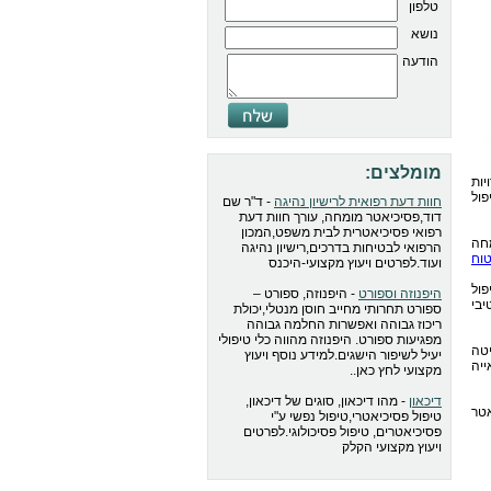
טלפון
נושא
הודעה
מומלצים:
ות
ול
חוות דעת רפואית לרישיון נהיגה
- ד"ר שם
דוד,פסיכיאטר מומחה, עורך חוות דעת
רפואי פסיכיאטרית לבית משפט,המכון
חה
הרפואי לבטיחות בדרכים,רישיון נהיגה
וח
ועוד.לפרטים ויעוץ מקצועי-היכנס
פול
היפנוזה וספורט
- היפנוזה, ספורט –
יבי
ספורט תחרותי מחייב חוסן מנטלי,יכולת
ריכוז גבוהה ואפשרות החלמה גבוהה
מפגיעות ספורט. היפנוזה מהווה כלי טיפולי
טה
יעיל לשיפור הישגים.למידע נוסף ויעוץ
יה
מקצועי לחץ כאן..
דיכאון
- מהו דיכאון, סוגים של דיכאון,
אטר
טיפול פסיכיאטרי,טיפול נפשי ע"י
פסיכיאטרים, טיפול פסיכולוגי.לפרטים
ויעוץ מקצועי הקלק