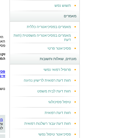
תשוש נפש
מאמרים
מאמרים בפסיכיאטריה כללית
מאמרים בפסיכיאטריה משפטית (חוות
הק
דעת
האמ
פסיכ
פסיכיאטר פרטי
זקו
המו
מונחים, שאלות ותשובות
פרופיל רפואי נפשי
פסי
איב
חוות דעת רפואית לרישיון נהיגה
נוש
חוות דעת לבית משפט
טיפול פסיכולוגי
חוות דעת רפואית
מי
חוות דעת עבור רשלנות רפואית
ומ
לח
פסיכיאטר טיפול נפשי