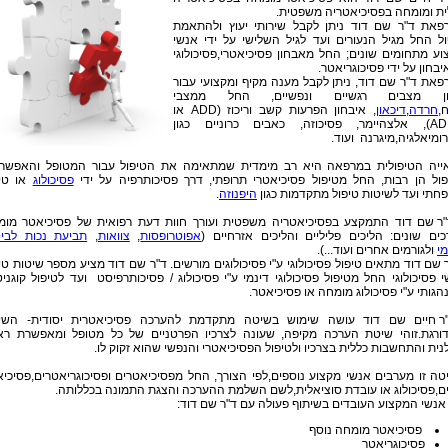
ית ומומחה בפסיכיאטריה משפטית.
פאת ד"ר שם דוד ניתן לקבל שירותי יעוץ ולהתאמת
ול החל מגיל הנעורים ועד לגיל השלישי על ידי אנשי
וע מתחומים שונים; החל מאבחון פסיכיאטרי,פסיכולוגי
יבחון על ידי פסיכוגריאטר.
פאת ד"ר שם דוד, ניתן לקבל מענה מקיף ומקצועי עבור
ון מצבים רגשיים ונפשיים, החל ממצבי
,
חרדה
,
דיכאון
, איבחון הפרעות קשב וריכוז (ADD או
ADHD), אלצהיימר, פסיכוזה, כאבים כרוניים כגון
ומיאלגיה,מיגרנה ועוד.
ייה הטיפולית במרפאה היא רב מימדית שמתאימה את הטיפול עבור המטופל והאפשרוי
פול הן רבות, החל מטיפול פסיכיאטרי תרופתי, דרך פסיכותרפיה על ידי
פסיכולוג
או טיפ
חתי ועד לשיטות טיפול מתקדמות כגון
היפנוזה
.
"ר שם דוד התמקצע בפסיכיאטריה משפטית ועורך חוות דעת רפואית של פסיכיאטר מומ
כים שונים: הליכים פליליים והליכים אזרחיים (
אפוטרופסות
,
צוואות
,
תביעת נכות לביט
י
ולגורמים אחרים ועוד...).
 שם דוד מתאים טיפול פסיכולוגי ע"י פסיכולוגים מורשים. ד"ר שם דוד מציע מספר שיטות טי
 פסיכולוגי החל מטיפול פסיכולוגי דינמי ע"י פסיכולוג / פסיכותרפיסט ועד לטיפול קוגניט
גותי ע"י פסיכולוג מומחה או פסיכיאטר.
ר חיים שם דוד עושה שימוש בשיטה מתקדמת להערכה פסיכיאטרית יסודית- השי
ורגת.זוהי שיטת הערכה מקיפה, שעונה לצרכיו הפרטניים של כל מטופל ומאפשרת ראי
נית והתחשבות כללית בצרכיו ולטיפול הפסיכיאטרי והנפשי שהוא זקוק לו.
טה זו מערבים אנשי מקצוע נוספים,לפי הצורך, החל מפסיכיאטרים ופסיכוגריאטרים,פסיכי
ים,פסיכולוג או עובדת סוציאלית,לשם השלמת ההערכה והצגת התמונה בכללותה.
 אנשי המקצוע העובדים בשיתוף פעולה עם ד"ר שם דוד:
פסיכיאטר מומחה נוסף
פסיכוגריאטר