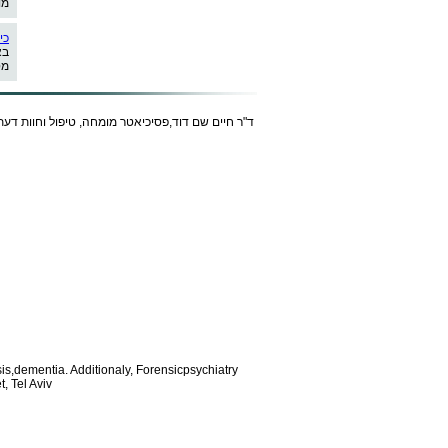
מו
כי
בא
מט
ד"ר חיים שם דוד,פסיכיאטר מומחה, טיפול וחוות דעת
is,dementia. Additionaly, Forensic
psychiatry
, Tel Aviv