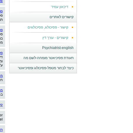
צו
דיכאון עמיד
פו
פס
קישורים לאתרים
תר
קישור - פסיכולוג, פסיכולוגים
פס
פס
קישורים - עורך דין
בר
מק
Psychiatrist-english
פס
דע
תעודת פסיכיאטר מומחה-לשם מה
ומ
ע"
כיצד לבחור מטפל-פסיכולוג ופסיכיאטר
מא
חי
מו
בנ
קי
er
el
תע