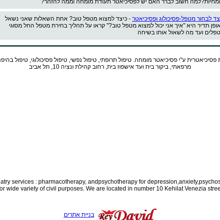
מחיות?למה חשוב לברר האם יש לפסיכיאטר תעודת מומחה וממה להזהר?
צד לבחור מטפל-פסיכולוג ופסיכיאטר
- כיצד למצוא מטפל טוב? אחת השאלות שאני נשאל
ופן תדיר היא "איך אני יכול למצוא מטפל טוב?" קראו על תהליך בחירת מטפל החל מסוגי
פלים ועד מה לשאול אותו בשיחה
 פסיכיאטרית ע"י
פסיכיאטר
מומחה. טיפול תרופתי, טיפול נפשי, טיפול פסיכולוגי, טיפול בהיפ
מרפאתי, ביקור בית ועד אישפוז בית, רחוב קהילת ונציה 10, תל אביב
iatry services : pharmacotherapy, and
psychotherapy for depression,anxiety,psychos
for wide variety of civil purposes. We are located in number 10 Kehilat Venezia street
בניית אתרים