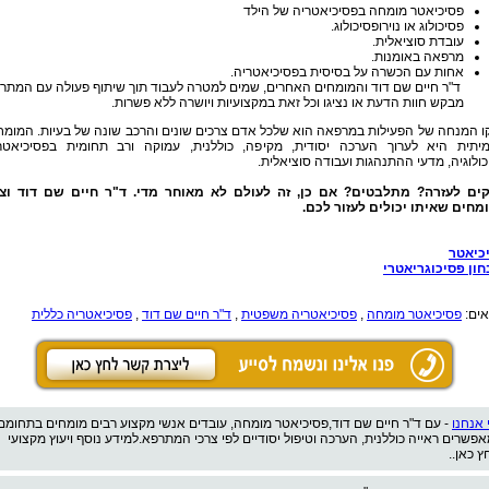
פסיכיאטר מומחה בפסיכיאטריה של הילד
פסיכולוג או נוירופסיכולוג.
עובדת סוציאלית.
מרפאה באומנות.
אחות עם הכשרה על בסיסית בפסיכיאטריה.
ד"ר חיים שם דוד והמומחים האחרים, שמים למטרה לעבוד תוך שיתוף פעולה עם המתר
מבקש חוות הדעת או נציגו וכל זאת במקצועיות ויושרה ללא פשרות.
ו המנחה של הפעילות במרפאה הוא שלכל אדם צרכים שונים והרכב שונה של בעיות. המומח
יתית היא לערוך הערכה יסודית, מקיפה, כוללנית, עמוקה ורב תחומית בפסיכיאטרי
ולוגיה, מדעי ההתנהגות ועבודה סוציאלית.
קים לעזרה? מתלבטים? אם כן, זה לעולם לא מאוחר מדי. ד"ר חיים שם דוד וצו
מחים שאיתו יכולים לעזור לכם.
כיאטר
חון פסיכוגריאטרי
אים:
פסיכיאטר מומחה
,
פסיכיאטריה משפטית
,
ד"ר חיים שם דוד
,
פסיכיאטריה כללית
 אנחנו
- עם ד"ר חיים שם דוד,פסיכיאטר מומחה, עובדים אנשי מקצוע רבים מומחים בתחומם
אפשרים ראייה כוללנית, הערכה וטיפול יסודיים לפי צרכי המתרפא.למידע נוסף ויעוץ מקצועי
ץ כאן..