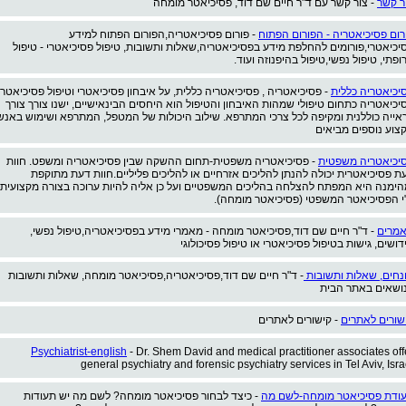
ר קשר
- צור קשר עם ד"ר חיים שם דוד, פסיכיאטר מומחה
רום פסיכיאטריה - הפורום הפתוח
- פורום פסיכיאטריה,הפורום הפתוח למידע
יכיאטרי,פורומים להחלפת מידע בפסיכיאטריה,שאלות ותשובות, טיפול פסיכיאטרי - טיפול
ופתי, טיפול נפשי,טיפול בהיפנוזה ועוד.
יכיאטריה כללית
- פסיכיאטריה , פסיכיאטריה כללית, על איבחון פסיכיאטרי וטיפול פסיכיאטרי
יכיאטריה כתחום טיפולי שמהות האיבחון והטיפול הוא היחסים הבינאישיים, ישנו צורך צורך
אייה כוללנית ומקיפה לכל צרכי המתרפא. שילוב היכולות של המטפל, המתרפא ושימוש באנש
צוע נוספים מביאים
יכיאטריה משפטית
- פסיכיאטריה משפטית-תחום ההשקה שבין פסיכיאטריה ומשפט. חוות
ת פסיכיאטרית יכולה להנתן להליכים אזרחיים או להליכים פליליים.חוות דעת מתוקפת
הימנה היא המפתח להצלחה בהליכים המשפטיים ועל כן אליה להיות ערוכה בצורה מקצועית
י הפסיכיאטר המשפטי (פסיכיאטר מומחה).
מרים
- ד"ר חיים שם דוד,פסיכיאטר מומחה - מאמרי מידע בפסיכיאטריה,טיפול נפשי,
דושים, גישות בטיפול פסיכיאטרי או טיפול פסיכולוגי
נחים, שאלות ותשובות
- ד"ר חיים שם דוד,פסיכיאטריה,פסיכיאטר מומחה, שאלות ותשובות
ושאים באתר הבית
שורים לאתרים
- קישורים לאתרים
Psychiatrist-english
- Dr. Shem David and medical practitioner associates off
general psychiatry and forensic psychiatry services in Tel Aviv, Isra
ודת פסיכיאטר מומחה-לשם מה
- כיצד לבחור פסיכיאטר מומחה? לשם מה יש תעודות