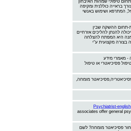
תחום טיפולי שמהות האיבחון
צורך בראייה כוללנית ומקיפה
ל, המתרפא ושימוש באנשי
-תחום ההשקה שבין
כולה להנתן להליכים אזרחיים
ימנה היא המפתח להצלחה
 בצורה מקצועית ע"י
 - מאמרי מידע
יפול פסיכיאטרי או טיפול
פסיכיאטריה,פסיכיאטר מומחה,
Psychiatrist-english
associates offer general psy
חור פסיכיאטר מומחה? לשם