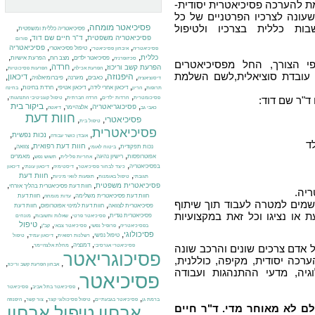
ת להערכה פסיכיאטרית יסודית-
עונה לצרכיו הפרטניים של כל
ות כללית בצרכיו ולטיפול
פסיכיאטר מומחה
,
,
פסיכיאטריה כללית ומשפטית
,
,
פסיכיאטריה משפטית
ד"ר חיים שם דוד
פורום
,
,
,
פסיכיאטריה
טיפול פסיכיאטרי
פסיכיאטריה
איבחון פסיכיאטרי
,
,
,
,
,
כללית
פסיכיאטר ילדים
מצב רוח
הפרעת אישיות
סכיזופרניה
י הצורך, החל מפסיכיאטרים
,
,
,
,
חרדה
הפרעת קשב וריכוז
הפרעת אכילה
הפרעות פסיכוטיות
או עובדת סוציאלית,לשם השלמת
,
היפנוזה
,
,
,
,
,
דיכאון
כאבים
מיגרנה
פיברומיאלגיה
דיסוציאציה
,
,
,
,
,
דיכאון אחרי לידה
דיכאון אטיפי
חרדת בחינות
תרופות
הריון
בחינה
,
,
,
,
ד"ר שם דוד:
פסיכומטרית
חרדות ילדים
חרדה חברתית
טיפול קוגניטיבי התנהגותי
,
,
,
,
ביקור בית
פסיכוגריאטריה
אלצהיימר
כאבי גב
דיאטה
חוות דעת
פסיכיאטרי
,
,
טיפול בית
פסיכיאטרית
,
,
,
נכות נפשית
אובדן כושר עבודה
ד
,
,
,
,
חוות דעת רפואית
נכות תפקודית
צוואה
ביטוח לאומי
,
,
,
,
אפוטרופסות
רישיון נהיגה
מאמרים
אחריות פלילית
תשוש נפש
,
,
,
,
בפסיכיאטריה
כיצד לבחור פסיכיאטר
דיסטימיה
דיכאון עונתי
דיכאון
,
,
,
חוות דעת
תגובתי
טיפול באומנות
תופעות לוואי מיניות
,
,
פסיכיאטרית משפטית
חוות דעת פסיכיאטרית בהליך אזרחי
יה.
,
,
חוות דעת פסיכיאטרית משלימה
חוות דעת
עדות מומחה
שמים למטרה לעבוד תוך שיתוף
,
,
פסיכיאטרית לצוואה
חוות דעת למינוי אפוטרופוס
חוות דעת
,
,
,
או נציגו וכל זאת במקצועיות
פסיכיאטרית נגדית
פסיכיאטר פרטי
שאלות ותשובות
מונחים
,
,
,
,
טיפול
בפסיכיאטריה
פרופיל נפשי
פסיכיאטר צבאי
קב"ן
,
,
,
,
פסיכולוגי
טיפול נפשי
רשלנות רפואית
דיכאון עמיד
טיפול
,
,
,
דמנציה
פסיכיאטרי אגרסיבי
מחלת אלצהיימר
אדם צרכים שונים והרכב שונה
פסיכוגריאטר
רכה יסודית, מקיפה, כוללנית,
,
,
אבחון הפרעת קשב וריכוז
גיה, מדעי ההתנהגות ועבודה
פסיכיאטר
,
,
פסיכיאטר בתל אביב
פסיכיאטר
,
,
,
,
ברמת גן
פסיכיאטר בגבעתיים
טיפול פסיכולוגי קצר
צור קשר
היפנוזה
לם לא מאוחר מדי. ד"ר חיים
אבחון
טיפול
אבחון