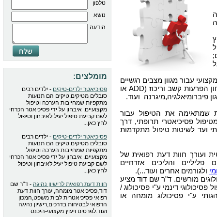
טלפון
נושא
ה
הודעה
ץ
ל
;
ל
מומלצים:
צועי עבור מגוון מצבים רגשיים
, איבחון הפרעות קשב וריכוז (ADD או
פסיכיאטר ילדים-טיקים
- ילדים רבים
סובלים מטיקים.טיקים הם תנועות
מתקפיות שמחייבות הערכה וטיפול
מקצועיים. איבחון על ידי פסיכיאטר הכרחי
ת שמתאימה את הטיפול עבור
לשם קביעת טיפול יעיל.לאיבחון וטיפול
טיפול פסיכיאטרי תרופתי, דרך
לחץ כאן...
י ועד לשיטות טיפול מתקדמות
פסיכיאטר ילדים-טיקים
- ילדים רבים
סובלים מטיקים.טיקים הם תנועות
מתקפיות שמחייבות הערכה וטיפול
 ועורך חוות דעת רפואית של
מקצועיים. איבחון על ידי פסיכיאטר הכרחי
 פליליים והליכים אזרחיים
לשם קביעת טיפול יעיל.לאיבחון וטיפול
מי
ולגורמים אחרים ועוד...).
לחץ כאן...
לוגים מורשים. ד"ר שם דוד מציע
חוות דעת רפואית לרישיון נהיגה
- ד"ר שם
פסיכולוגי דינמי ע"י פסיכולוג /
דוד,פסיכיאטר מומחה, עורך חוות דעת
גותי ע"י פסיכולוג מומחה או
רפואי פסיכיאטרית לבית משפט,המכון
הרפואי לבטיחות בדרכים,רישיון נהיגה
ועוד.לפרטים ויעוץ מקצועי-היכנס