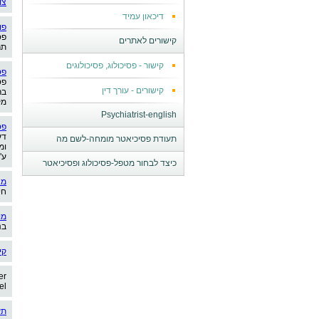
צו
דיכאון עמיד
פו
פס
קישורים לאתרים
תר
קישור - פסיכולוג, פסיכולוגים
פס
פס
קישורים - עורך דין
בר
מק
Psychiatrist-english
פס
דע
תעודת פסיכיאטר מומחה-לשם מה
ומ
ע"
כיצד לבחור מטפל-פסיכולוג ופסיכיאטר
מא
חי
מו
בנ
קי
er
el
תע