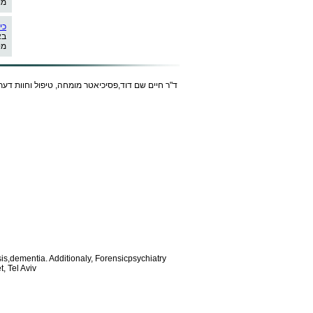
מו
כי
בא
מט
ד"ר חיים שם דוד,פסיכיאטר מומחה, טיפול וחוות דעת
is,dementia. Additionaly, Forensic
psychiatry
, Tel Aviv