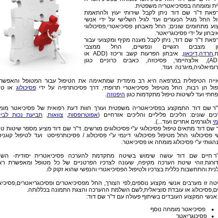
ית ומומחה בפסיכיאטריה משפטית.
פאת ד"ר שם דוד ניתן לקבל שירותי יעוץ ולהתאמת
ול החל מגיל הנעורים ועד לגיל השלישי על ידי אנשי
וע מתחומים שונים; החל מאבחון פסיכיאטרי,פסיכולוגי
יבחון על ידי פסיכוגריאטר.
פאת ד"ר שם דוד, ניתן לקבל מענה מקיף ומקצועי עבור
ון מצבים רגשיים ונפשיים, החל ממצבי
,
חרדה
,
דיכאון
, איבחון הפרעות קשב וריכוז (ADD או
ADHD), אלצהיימר, פסיכוזה, כאבים כרוניים כגון
ומיאלגיה,מיגרנה ועוד.
ייה הטיפולית במרפאה היא רב מימדית שמתאימה את הטיפול עבור המטופל והאפשרוי
פול הן רבות, החל מטיפול פסיכיאטרי תרופתי, דרך פסיכותרפיה על ידי
פסיכולוג
או טיפ
חתי ועד לשיטות טיפול מתקדמות כגון
היפנוזה
.
"ר שם דוד התמקצע בפסיכיאטריה משפטית ועורך חוות דעת רפואית של פסיכיאטר מומ
כים שונים: הליכים פליליים והליכים אזרחיים (
אפוטרופסות
,
צוואות
,
תביעת נכות לביט
י
ולגורמים אחרים ועוד...).
 שם דוד מתאים טיפול פסיכולוגי ע"י פסיכולוגים מורשים. ד"ר שם דוד מציע מספר שיטות טי
 פסיכולוגי החל מטיפול פסיכולוגי דינמי ע"י פסיכולוג / פסיכותרפיסט ועד לטיפול קוגניט
גותי ע"י פסיכולוג מומחה או פסיכיאטר.
ר חיים שם דוד עושה שימוש בשיטה מתקדמת להערכה פסיכיאטרית יסודית- השי
ורגת.זוהי שיטת הערכה מקיפה, שעונה לצרכיו הפרטניים של כל מטופל ומאפשרת ראי
נית והתחשבות כללית בצרכיו ולטיפול הפסיכיאטרי והנפשי שהוא זקוק לו.
טה זו מערבים אנשי מקצוע נוספים,לפי הצורך, החל מפסיכיאטרים ופסיכוגריאטרים,פסיכי
ים,פסיכולוג או עובדת סוציאלית,לשם השלמת ההערכה והצגת התמונה בכללותה.
 אנשי המקצוע העובדים בשיתוף פעולה עם ד"ר שם דוד:
פסיכיאטר מומחה נוסף
פסיכוגריאטר