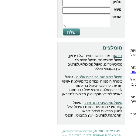
טלפון
נושא
הודעה
מומלצים:
ות
ול
דיכאון
- מהו דיכאון, סוגים של דיכאון,
טיפול פסיכיאטרי,טיפול נפשי ע"י
פסיכיאטרים, טיפול פסיכולוגי.לפרטים
חה
ויעוץ מקצועי הקלק
וח
טיפול בהיפנוזה בפיברומיאלגיה
- טיפול
פול
בעזרת היפנוזה עבור פיברומיאלגיה -שינוי
יבי
תודעתי פיזיולוגי -טיפול בהיפנוזה
לפיברומיאלגיה נמצא יעיל בהפחתת
כאבים.למידע נוסף ויעוץ מקצועי לחץ כאן..
טה
יה
טיפול קוגניטיבי התנהגותי
- טיפול
קוגניטיבי התנהגותי מוכח כטיפול יעיל
למגוון הפרעות חרדה,דיכאון
אטר
והתנהגות.לפרטים ויעוץ מקצועי...הכנס
פסיכיאטר מומחה
,
,
פסיכיאטריה כללית ומשפטית
,
,
פסיכיאטריה משפטית
ד"ר חיים שם דוד
פורום