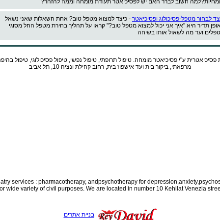
מחיות?למה חשוב לברר האם יש לפסיכיאטר תעודת מומחה וממה להזהר?
צד לבחור מטפל-פסיכולוג ופסיכיאטר
- כיצד למצוא מטפל טוב? אחת השאלות שאני נשאל
ופן תדיר היא "איך אני יכול למצוא מטפל טוב?" קראו על תהליך בחירת מטפל החל מסוגי
פלים ועד מה לשאול אותו בשיחה
 פסיכיאטרית ע"י
פסיכיאטר
מומחה. טיפול תרופתי, טיפול נפשי, טיפול פסיכולוגי, טיפול בהיפ
מרפאתי, ביקור בית ועד אישפוז בית, רחוב קהילת ונציה 10, תל אביב
iatry services : pharmacotherapy, and
psychotherapy for depression,anxiety,psychos
for wide variety of civil purposes. We are located in number 10 Kehilat Venezia street
בניית אתרים