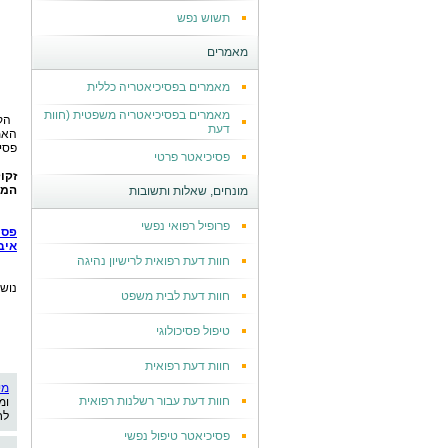
תשוש נפש
מאמרים
מאמרים בפסיכיאטריה כללית
מאמרים בפסיכיאטריה משפטית (חוות
הק
דעת
האמ
פסיכ
פסיכיאטר פרטי
זקו
המו
מונחים, שאלות ותשובות
פרופיל רפואי נפשי
פסי
איב
חוות דעת רפואית לרישיון נהיגה
נוש
חוות דעת לבית משפט
טיפול פסיכולוגי
חוות דעת רפואית
מי
חוות דעת עבור רשלנות רפואית
ומ
לח
פסיכיאטר טיפול נפשי