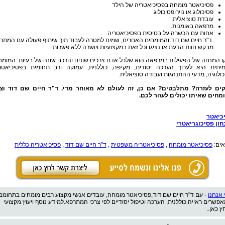
פסיכיאטר מומחה בפסיכיאטריה של הילד
פסיכולוג או נוירופסיכולוג.
עובדת סוציאלית.
מרפאה באומנות.
אחות עם הכשרה על בסיסית בפסיכיאטריה.
ד"ר חיים שם דוד והמומחים האחרים, שמים למטרה לעבוד תוך שיתוף פעולה עם המתר
מבקש חוות הדעת או נציגו וכל זאת במקצועיות ויושרה ללא פשרות.
ו המנחה של הפעילות במרפאה הוא שלכל אדם צרכים שונים והרכב שונה של בעיות. המומח
יתית היא לערוך הערכה יסודית, מקיפה, כוללנית, עמוקה ורב תחומית בפסיכיאטרי
ולוגיה, מדעי ההתנהגות ועבודה סוציאלית.
קים לעזרה? מתלבטים? אם כן, זה לעולם לא מאוחר מדי. ד"ר חיים שם דוד וצו
מחים שאיתו יכולים לעזור לכם.
כיאטר
חון פסיכוגריאטרי
אים:
פסיכיאטר מומחה
,
פסיכיאטריה משפטית
,
ד"ר חיים שם דוד
,
פסיכיאטריה כללית
 אנחנו
- עם ד"ר חיים שם דוד,פסיכיאטר מומחה, עובדים אנשי מקצוע רבים מומחים בתחומם
אפשרים ראייה כוללנית, הערכה וטיפול יסודיים לפי צרכי המתרפא.למידע נוסף ויעוץ מקצועי
ץ כאן..