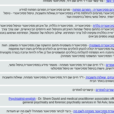
ר קשר
- צור קשר עם ד"ר חיים שם דוד, פסיכיאטר מומחה
רום פסיכיאטריה - הפורום הפתוח
- פורום פסיכיאטריה,הפורום הפתוח למידע
יכיאטרי,פורומים להחלפת מידע בפסיכיאטריה,שאלות ותשובות, טיפול פסיכיאטרי - טיפול
ופתי, טיפול נפשי,טיפול בהיפנוזה ועוד.
יכיאטריה כללית
- פסיכיאטריה , פסיכיאטריה כללית, על איבחון פסיכיאטרי וטיפול פסיכיאטרי
יכיאטריה כתחום טיפולי שמהות האיבחון והטיפול הוא היחסים הבינאישיים, ישנו צורך צורך
אייה כוללנית ומקיפה לכל צרכי המתרפא. שילוב היכולות של המטפל, המתרפא ושימוש באנש
צוע נוספים מביאים
יכיאטריה משפטית
- פסיכיאטריה משפטית-תחום ההשקה שבין פסיכיאטריה ומשפט. חוות
ת פסיכיאטרית יכולה להנתן להליכים אזרחיים או להליכים פליליים.חוות דעת מתוקפת
הימנה היא המפתח להצלחה בהליכים המשפטיים ועל כן אליה להיות ערוכה בצורה מקצועית
י הפסיכיאטר המשפטי (פסיכיאטר מומחה).
מרים
- ד"ר חיים שם דוד,פסיכיאטר מומחה - מאמרי מידע בפסיכיאטריה,טיפול נפשי,
דושים, גישות בטיפול פסיכיאטרי או טיפול פסיכולוגי
נחים, שאלות ותשובות
- ד"ר חיים שם דוד,פסיכיאטריה,פסיכיאטר מומחה, שאלות ותשובות
ושאים באתר הבית
שורים לאתרים
- קישורים לאתרים
Psychiatrist-english
- Dr. Shem David and medical practitioner associates off
general psychiatry and forensic psychiatry services in Tel Aviv, Isra
ודת פסיכיאטר מומחה-לשם מה
- כיצד לבחור פסיכיאטר מומחה? לשם מה יש תעודות