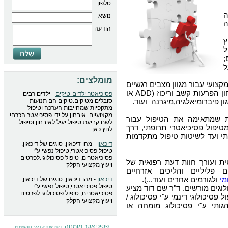
טלפון
נושא
ה
הודעה
ץ
ל
;
ל
מומלצים:
צועי עבור מגוון מצבים רגשיים
, איבחון הפרעות קשב וריכוז (ADD או
פסיכיאטר ילדים-טיקים
- ילדים רבים
סובלים מטיקים.טיקים הם תנועות
מתקפיות שמחייבות הערכה וטיפול
מקצועיים. איבחון על ידי פסיכיאטר הכרחי
ת שמתאימה את הטיפול עבור
לשם קביעת טיפול יעיל.לאיבחון וטיפול
טיפול פסיכיאטרי תרופתי, דרך
לחץ כאן...
י ועד לשיטות טיפול מתקדמות
דיכאון
- מהו דיכאון, סוגים של דיכאון,
טיפול פסיכיאטרי,טיפול נפשי ע"י
פסיכיאטרים, טיפול פסיכולוגי.לפרטים
 ועורך חוות דעת רפואית של
ויעוץ מקצועי הקלק
 פליליים והליכים אזרחיים
מי
ולגורמים אחרים ועוד...).
דיכאון
- מהו דיכאון, סוגים של דיכאון,
טיפול פסיכיאטרי,טיפול נפשי ע"י
לוגים מורשים. ד"ר שם דוד מציע
פסיכיאטרים, טיפול פסיכולוגי.לפרטים
פסיכולוגי דינמי ע"י פסיכולוג /
ויעוץ מקצועי הקלק
גותי ע"י פסיכולוג מומחה או
פסיכיאטר מומחה
,
,
פסיכיאטריה כללית ומשפטית