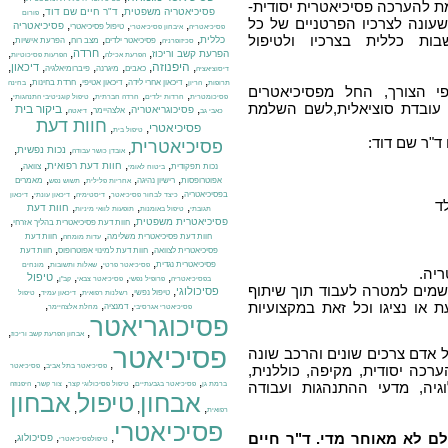
ת להערכה פסיכיאטרית יסודית-
,
,
פסיכיאטריה משפטית
ד"ר חיים שם דוד
פורום
עונה לצרכיו הפרטניים של כל
,
,
,
פסיכיאטריה
טיפול פסיכיאטרי
פסיכיאטריה
איבחון פסיכיאטרי
ות כללית בצרכיו ולטיפול
,
,
,
,
,
כללית
פסיכיאטר ילדים
מצב רוח
הפרעת אישיות
סכיזופרניה
,
,
,
,
חרדה
הפרעת קשב וריכוז
הפרעת אכילה
הפרעות פסיכוטיות
,
היפנוזה
,
,
,
,
,
דיכאון
כאבים
מיגרנה
פיברומיאלגיה
דיסוציאציה
,
,
,
,
,
דיכאון אחרי לידה
דיכאון אטיפי
חרדת בחינות
תרופות
הריון
בחינה
י הצורך, החל מפסיכיאטרים
,
,
,
,
פסיכומטרית
חרדות ילדים
חרדה חברתית
טיפול קוגניטיבי התנהגותי
או עובדת סוציאלית,לשם השלמת
,
,
,
,
ביקור בית
פסיכוגריאטריה
אלצהיימר
כאבי גב
דיאטה
חוות דעת
פסיכיאטרי
,
,
טיפול בית
ד"ר שם דוד:
פסיכיאטרית
,
,
,
נכות נפשית
אובדן כושר עבודה
,
,
,
,
חוות דעת רפואית
נכות תפקודית
צוואה
ביטוח לאומי
,
,
,
,
אפוטרופסות
רישיון נהיגה
מאמרים
אחריות פלילית
תשוש נפש
,
,
,
,
בפסיכיאטריה
כיצד לבחור פסיכיאטר
דיסטימיה
דיכאון עונתי
דיכאון
ד
,
,
,
חוות דעת
תגובתי
טיפול באומנות
תופעות לוואי מיניות
,
,
פסיכיאטרית משפטית
חוות דעת פסיכיאטרית בהליך אזרחי
,
,
חוות דעת פסיכיאטרית משלימה
חוות דעת
עדות מומחה
,
,
פסיכיאטרית לצוואה
חוות דעת למינוי אפוטרופוס
חוות דעת
,
,
,
פסיכיאטרית נגדית
פסיכיאטר פרטי
שאלות ותשובות
מונחים
יה.
,
,
,
,
טיפול
בפסיכיאטריה
פרופיל נפשי
פסיכיאטר צבאי
קב"ן
שמים למטרה לעבוד תוך שיתוף
,
,
,
,
פסיכולוגי
טיפול נפשי
רשלנות רפואית
דיכאון עמיד
טיפול
,
,
,
או נציגו וכל זאת במקצועיות
דמנציה
פסיכיאטרי אגרסיבי
מחלת אלצהיימר
פסיכוגריאטר
,
,
אבחון הפרעת קשב וריכוז
פסיכיאטר
אדם צרכים שונים והרכב שונה
,
,
פסיכיאטר בתל אביב
פסיכיאטר
רכה יסודית, מקיפה, כוללנית,
,
,
,
,
גיה, מדעי ההתנהגות ועבודה
ברמת גן
פסיכיאטר בגבעתיים
טיפול פסיכולוגי קצר
צור קשר
היפנוזה
אבחון
טיפול
אבחון
,
,
,
רפואית
פסיכיאטרי
לם לא מאוחר מדי. ד"ר חיים
,
,
,
פסיכולוג
טיפולפסיכיאטרי