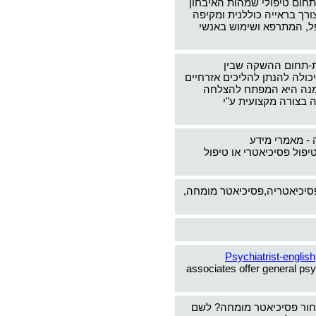
תחום טיפולי שמהות האיבחון
צורך בראייה כוללנית ומקיפה
ל, המתרפא ושימוש באנשי
-תחום ההשקה שבין
כולה להנתן להליכים אזרחיים
ימנה היא המפתח להצלחה
 בצורה מקצועית ע"י
 - מאמרי מידע
יפול פסיכיאטרי או טיפול
פסיכיאטריה,פסיכיאטר מומחה,
Psychiatrist-english
associates offer general psy
חור פסיכיאטר מומחה? לשם