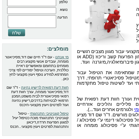
טלפון
נושא
ה
הודעה
ץ
ל
;
ל
מומלצים:
צועי עבור מגוון מצבים רגשיים
, איבחון הפרעות קשב וריכוז (ADD או
מי אנחנו
- עם ד"ר חיים שם דוד,פסיכיאטר
מומחה, עובדים אנשי מקצוע רבים
מומחים בתחומם ומאפשרים ראייה
כוללנית, הערכה וטיפול יסודיים לפי צרכי
ת שמתאימה את הטיפול עבור
המתרפא.למידע נוסף ויעוץ מקצועי לחץ
טיפול פסיכיאטרי תרופתי, דרך
כאן..
י ועד לשיטות טיפול מתקדמות
חוות דעת רפואית לרישיון נהיגה
- ד"ר שם
דוד,פסיכיאטר מומחה, עורך חוות דעת
רפואי פסיכיאטרית לבית משפט,המכון
 ועורך חוות דעת רפואית של
הרפואי לבטיחות בדרכים,רישיון נהיגה
 פליליים והליכים אזרחיים
ועוד.לפרטים ויעוץ מקצועי-היכנס
מי
ולגורמים אחרים ועוד...).
טיפול קוגניטיבי התנהגותי
- טיפול
לוגים מורשים. ד"ר שם דוד מציע
קוגניטיבי התנהגותי מוכח כטיפול יעיל
פסיכולוגי דינמי ע"י פסיכולוג /
למגוון הפרעות חרדה,דיכאון
גותי ע"י פסיכולוג מומחה או
והתנהגות.לפרטים ויעוץ מקצועי...הכנס