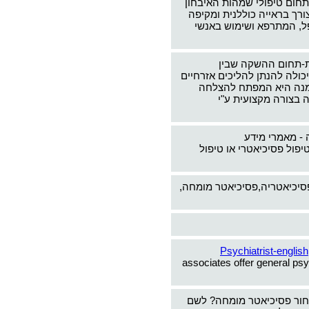
תחום טיפולי שמהות האיבחון
צורך בראייה כוללנית ומקיפה
ל, המתרפא ושימוש באנשי
-תחום ההשקה שבין
כולה להנתן להליכים אזרחיים
ימנה היא המפתח להצלחה
 בצורה מקצועית ע"י
 - מאמרי מידע
יפול פסיכיאטרי או טיפול
פסיכיאטריה,פסיכיאטר מומחה,
Psychiatrist-english
associates offer general psy
חור פסיכיאטר מומחה? לשם