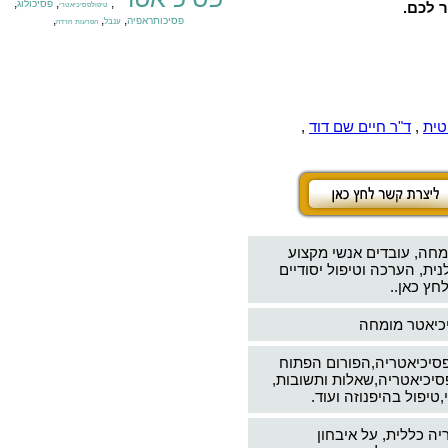
,
,
,
פסיכולוג
ר לכם.
טיפולפסיכיאטרי
,
,
,
פסיכותראפיה
ענבל
הפרעות חרדה
טית
,
ד"ר חיים שם דוד
,
מחה, עובדים אנשי מקצוע
ת, הערכה וטיפול יסודיים
חץ כאן..
יכיאטר מומחה
פסיכיאטריה,הפורום הפתוח
סיכיאטריה,שאלות ותשובות,
טיפול בהיפנוזה ועוד.
יה כללית, על איבחון