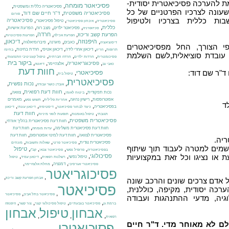
ת להערכה פסיכיאטרית יסודית-
פסיכיאטר מומחה
,
,
פסיכיאטריה כללית ומשפטית
עונה לצרכיו הפרטניים של כל
,
,
פסיכיאטריה משפטית
ד"ר חיים שם דוד
פורום
ות כללית בצרכיו ולטיפול
,
,
,
פסיכיאטריה
טיפול פסיכיאטרי
פסיכיאטריה
איבחון פסיכיאטרי
,
,
,
,
,
כללית
פסיכיאטר ילדים
מצב רוח
הפרעת אישיות
סכיזופרניה
,
,
,
,
חרדה
הפרעת קשב וריכוז
הפרעת אכילה
הפרעות פסיכוטיות
,
היפנוזה
,
,
,
,
,
דיכאון
כאבים
מיגרנה
פיברומיאלגיה
דיסוציאציה
י הצורך, החל מפסיכיאטרים
,
,
,
,
,
דיכאון אחרי לידה
דיכאון אטיפי
חרדת בחינות
תרופות
הריון
בחינה
או עובדת סוציאלית,לשם השלמת
,
,
,
,
פסיכומטרית
חרדות ילדים
חרדה חברתית
טיפול קוגניטיבי התנהגותי
,
,
,
,
ביקור בית
פסיכוגריאטריה
אלצהיימר
כאבי גב
דיאטה
חוות דעת
ד"ר שם דוד:
פסיכיאטרי
,
,
טיפול בית
פסיכיאטרית
,
,
,
נכות נפשית
אובדן כושר עבודה
,
,
,
,
חוות דעת רפואית
נכות תפקודית
צוואה
ביטוח לאומי
,
,
,
,
אפוטרופסות
רישיון נהיגה
מאמרים
אחריות פלילית
תשוש נפש
ד
,
,
,
,
בפסיכיאטריה
כיצד לבחור פסיכיאטר
דיסטימיה
דיכאון עונתי
דיכאון
,
,
,
חוות דעת
תגובתי
טיפול באומנות
תופעות לוואי מיניות
,
,
פסיכיאטרית משפטית
חוות דעת פסיכיאטרית בהליך אזרחי
,
,
חוות דעת פסיכיאטרית משלימה
חוות דעת
עדות מומחה
,
,
פסיכיאטרית לצוואה
חוות דעת למינוי אפוטרופוס
חוות דעת
יה.
,
,
,
פסיכיאטרית נגדית
פסיכיאטר פרטי
שאלות ותשובות
מונחים
שמים למטרה לעבוד תוך שיתוף
,
,
,
,
טיפול
בפסיכיאטריה
פרופיל נפשי
פסיכיאטר צבאי
קב"ן
,
,
,
,
או נציגו וכל זאת במקצועיות
פסיכולוגי
טיפול נפשי
רשלנות רפואית
דיכאון עמיד
טיפול
,
,
,
דמנציה
פסיכיאטרי אגרסיבי
מחלת אלצהיימר
פסיכוגריאטר
,
,
אבחון הפרעת קשב וריכוז
אדם צרכים שונים והרכב שונה
פסיכיאטר
רכה יסודית, מקיפה, כוללנית,
,
,
פסיכיאטר בתל אביב
פסיכיאטר
גיה, מדעי ההתנהגות ועבודה
,
,
,
,
ברמת גן
פסיכיאטר בגבעתיים
טיפול פסיכולוגי קצר
צור קשר
היפנוזה
אבחון
טיפול
אבחון
,
,
,
רפואית
לם לא מאוחר מדי. ד"ר חיים
פסיכיאטרי