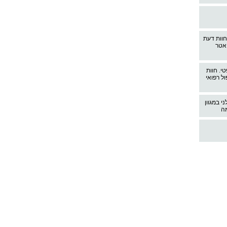
חוות דעת
יאטר
י. חוות
ל רפואי
י במגוון
מה