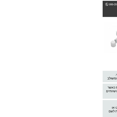
.
ומשולב
ת כאשר
שיותיים
 או
ית לשם