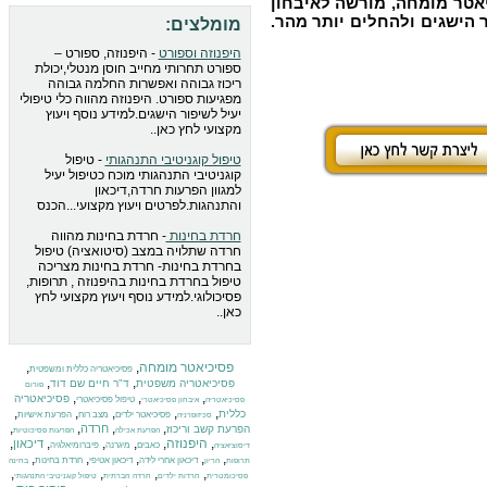
יאטר מומחה, מורשה לאיבחון
ר הישגים ולהחלים יותר מהר.
מומלצים:
היפנוזה וספורט
- היפנוזה, ספורט –
ספורט תחרותי מחייב חוסן מנטלי,יכולת
ריכוז גבוהה ואפשרות החלמה גבוהה
מפגיעות ספורט. היפנוזה מהווה כלי טיפולי
יעיל לשיפור הישגים.למידע נוסף ויעוץ
מקצועי לחץ כאן..
טיפול קוגניטיבי התנהגותי
- טיפול
קוגניטיבי התנהגותי מוכח כטיפול יעיל
למגוון הפרעות חרדה,דיכאון
והתנהגות.לפרטים ויעוץ מקצועי...הכנס
חרדת בחינות
- חרדת בחינות מהווה
חרדה שתלויה במצב (סיטואציה) טיפול
בחרדת בחינות- חרדת בחינות מצריכה
טיפול בחרדת בחינות בהיפנוזה , תרופות,
פסיכולוגי.למידע נוסף ויעוץ מקצועי לחץ
כאן..
פסיכיאטר מומחה
,
,
פסיכיאטריה כללית ומשפטית
,
,
פסיכיאטריה משפטית
ד"ר חיים שם דוד
פורום
,
,
,
פסיכיאטריה
טיפול פסיכיאטרי
פסיכיאטריה
איבחון פסיכיאטרי
,
,
,
,
,
כללית
פסיכיאטר ילדים
מצב רוח
הפרעת אישיות
סכיזופרניה
,
,
,
,
חרדה
הפרעת קשב וריכוז
הפרעת אכילה
הפרעות פסיכוטיות
,
היפנוזה
,
,
,
,
,
דיכאון
כאבים
מיגרנה
פיברומיאלגיה
דיסוציאציה
,
,
,
,
,
דיכאון אחרי לידה
דיכאון אטיפי
חרדת בחינות
תרופות
הריון
בחינה
,
,
,
,
פסיכומטרית
חרדות ילדים
חרדה חברתית
טיפול קוגניטיבי התנהגותי