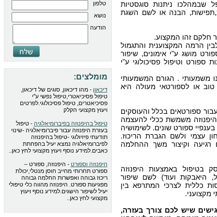
ל שבמהלכו ניתנות סוגסטיות
טלפון
ת,תפישות, הבנה או לשם השגת
נושא
הודעה
ר חלקם זהו המקצוע.
לבין הרמה המקצוענית והתגמול
ורט מושג ע"י אימונים, שיפור
ת ספורט וטיפול פסיכולוגי ע"י
מומלצים:
נו משמעותי . הגורם המשמעותי
טוב או לספורטאי מעולה היא
דיכאון
- מהו דיכאון, סוגים של דיכאון,
טיפול פסיכיאטרי,טיפול נפשי ע"י
פסיכיאטרים, טיפול פסיכולוגי.לפרטים
ויעוץ מקצועי הקלק
בור ספורטאים בכלל והעוסקים
היפנוזה
משמשת ככלי להעצמה
טיפול בהיפנוזה בפיברומיאלגיה
- טיפול
בענפיי ספורט שונים. לשימושיה
בעזרת היפנוזה עבור פיברומיאלגיה -שינוי
ון עצמי ולשם הגברת הריכוז.
תודעתי פיזיולוגי -טיפול בהיפנוזה
 רגיעה וקיצור משך ההחלמה
לפיברומיאלגיה נמצא יעיל בהפחתת
כאבים.למידע נוסף ויעוץ מקצועי לחץ כאן..
היפנוזה וספורט
- היפנוזה, ספורט –
 בטיפול באמצעות היפנוזה
ספורט תחרותי מחייב חוסן מנטלי,יכולת
ל, היאבקות ועוד) לשם שיפור
ריכוז גבוהה ואפשרות החלמה גבוהה
סות כללית לצרכי המתרפא בין
מפגיעות ספורט. היפנוזה מהווה כלי טיפולי
יעיל לשיפור הישגים.למידע נוסף ויעוץ
 מקצועני.
מקצועי לחץ כאן..
ישים שיש לכם צורך בעזרה,