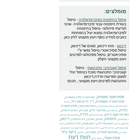
מומלצים:
טיפול בהיפנוזה בפיברומיאלגיה
- טיפול
בעזרת היפנוזה עבור פיברומיאלגיה -שינוי
תודעתי פיזיולוגי -טיפול בהיפנוזה
לפיברומיאלגיה נמצא יעיל בהפחתת
כאבים.למידע נוסף ויעוץ מקצועי לחץ כאן..
דיכאון
- מהו דיכאון, סוגים של דיכאון,
טיפול פסיכיאטרי,טיפול נפשי ע"י
פסיכיאטרים, טיפול פסיכולוגי.לפרטים
ויעוץ מקצועי הקלק
טיפול קוגניטיבי התנהגותי
- טיפול
קוגניטיבי התנהגותי מוכח כטיפול יעיל
למגוון הפרעות חרדה,דיכאון
והתנהגות.לפרטים ויעוץ מקצועי...הכנס
פסיכיאטר מומחה
,
,
פסיכיאטריה כללית ומשפטית
,
,
פסיכיאטריה משפטית
ד"ר חיים שם דוד
פורום
,
,
,
פסיכיאטריה
טיפול פסיכיאטרי
פסיכיאטריה
איבחון פסיכיאטרי
,
,
,
,
,
כללית
פסיכיאטר ילדים
מצב רוח
הפרעת אישיות
סכיזופרניה
,
,
,
,
חרדה
הפרעת קשב וריכוז
הפרעת אכילה
הפרעות פסיכוטיות
,
היפנוזה
,
,
,
,
,
דיכאון
כאבים
מיגרנה
פיברומיאלגיה
דיסוציאציה
,
,
,
,
,
דיכאון אחרי לידה
דיכאון אטיפי
חרדת בחינות
תרופות
הריון
בחינה
,
,
,
,
פסיכומטרית
חרדות ילדים
חרדה חברתית
טיפול קוגניטיבי התנהגותי
,
,
,
,
ביקור בית
פסיכוגריאטריה
אלצהיימר
כאבי גב
דיאטה
חוות דעת
פסיכיאטרי
,
,
טיפול בית