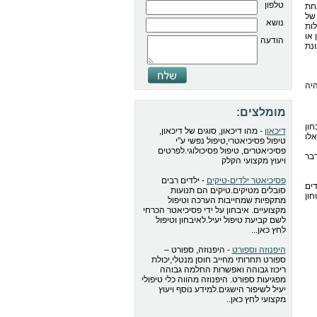
טלפון
אחת
 של
נושא
לות
 או
הודעה
ונת
היה
מומלצים:
ון
דיכאון
- מהו דיכאון, סוגים של דיכאון,
אלו
טיפול פסיכיאטרי,טיפול נפשי ע"י
פסיכיאטרים, טיפול פסיכולוגי.לפרטים
דבר
ויעוץ מקצועי הקלק
פסיכיאטר ילדים-טיקים
- ילדים רבים
ים
סובלים מטיקים.טיקים הם תנועות
חון
מתקפיות שמחייבות הערכה וטיפול
מקצועיים. איבחון על ידי פסיכיאטר הכרחי
לשם קביעת טיפול יעיל.לאיבחון וטיפול
לחץ כאן...
היפנוזה וספורט
- היפנוזה, ספורט –
ספורט תחרותי מחייב חוסן מנטלי,יכולת
ריכוז גבוהה ואפשרות החלמה גבוהה
מפגיעות ספורט. היפנוזה מהווה כלי טיפולי
יעיל לשיפור הישגים.למידע נוסף ויעוץ
מקצועי לחץ כאן..