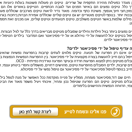
 מוגדר כפעילות מהירה התקפית של שרירים. טיקים הן פעולות פשוטות בעלות כיווניות 
ך כלל. טיקים נפוצים הם באיזור הפנים ועד לגובה הכתפיים. הטייקים באזורים אלו הם
מוץ,חצי חיוך,אנפוף, משיכת כתף וכדומה. מאוד נדיר לראות טיקים מורכבים שכוללים פעו
כות יותר. בנוסף לטיקים מוטוריים יש גם טיקים קוליים שכוללים אמירת הברות,כיחכוח בגרון
מילים שלמות.באשר הטיקים משולבים, טיקים תנועתיים וטיקים קוליים, אנו מכנים זאת תסמ
ט.
ם נפוצים ביותר בגיל הילדות והילדים שסובלים מטיקים מבריאים בדרך כלל עד לגיל הבגרות.
ול בטיקים יכול להעשות על ידי נוירולוג או על ידי
פסיכיאטר
ואם המדובר
בילדים הטיפול י
די פסיכיאטר ילדים.
 עדיף טיפול על ידי פסיכיאטר ילדים?
ים אינם רק הפרעה של תנועה. טיקים מלווים לעתים קרובות בהפרעות נפשיות שהאיבח
יפול בהם חייב להעשות בצורה מקצועית על ידי פסיכיאטר. בין ההפרעות הנפשיות הנפוצות ב
בלים מטיקים ניתן למצוא הפרעות
חרדה
ובעיקר הפרעה טורדנית כפייתית -
OCD
.
ם קרובות, ילדים הסובלים מהפרעות טיקים, מרגישים דחויים, מושפלים וחסרי ביטחון עצמי, 
יב בנוסף לטיפול פסיכיאטרי על ידי פסיכיאטר גם טיפול נפשי על ידי פסיכולוג.
 חיים שם דוד,פסיכיאטר מומחה, ממליץ על פנייה מוקדמת ככל האפשר על מנת לטפל בילד
בלים מטיקים. טיקים הם הפרעה שטיפול נכון ומהיר, איכותי ויעיל משפר מאוד את הביט
מי, הרווחה הנפשית וההישגים בלימודים.