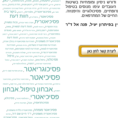
,
היפנוזה
,
,
,
,
,
דיכאון
כאבים
מיגרנה
פיברומיאלגיה
דורש ניסיון ומומחיות בשיטות
דיסוציאציה
,
,
,
,
,
דיכאון אחרי לידה
דיכאון אטיפי
חרדת בחינות
תרופות
הריון
בחינה
 העובדים עימו מנוסים בטיפול
,
,
,
,
פסיכומטרית
חרדות ילדים
חרדה חברתית
טיפול קוגניטיבי התנהגותי
פתיים, פסיכולוגיים והיפנוזה.
,
,
,
,
ביקור בית
פסיכוגריאטריה
אלצהיימר
כאבי גב
דיאטה
 החיים של המתרפאים.
חוות דעת
פסיכיאטרי
,
,
טיפול בית
פסיכיאטרית
,
,
,
נכות נפשית
אובדן כושר עבודה
 בפיתרון יעיל, פנה אל ד"ר
,
,
,
,
חוות דעת רפואית
נכות תפקודית
צוואה
ביטוח לאומי
,
,
,
,
אפוטרופסות
רישיון נהיגה
מאמרים
אחריות פלילית
תשוש נפש
,
,
,
,
בפסיכיאטריה
כיצד לבחור פסיכיאטר
דיסטימיה
דיכאון עונתי
דיכאון
,
,
,
חוות דעת
תגובתי
טיפול באומנות
תופעות לוואי מיניות
,
,
פסיכיאטרית משפטית
חוות דעת פסיכיאטרית בהליך אזרחי
,
,
חוות דעת פסיכיאטרית משלימה
חוות דעת
עדות מומחה
,
,
פסיכיאטרית לצוואה
חוות דעת למינוי אפוטרופוס
חוות דעת
,
,
,
פסיכיאטרית נגדית
פסיכיאטר פרטי
שאלות ותשובות
מונחים
,
,
,
,
טיפול
בפסיכיאטריה
פרופיל נפשי
פסיכיאטר צבאי
קב"ן
,
,
,
,
פסיכולוגי
טיפול נפשי
רשלנות רפואית
דיכאון עמיד
טיפול
,
,
,
דמנציה
פסיכיאטרי אגרסיבי
מחלת אלצהיימר
פסיכוגריאטר
,
,
אבחון הפרעת קשב וריכוז
פסיכיאטר
,
,
פסיכיאטר בתל אביב
פסיכיאטר
,
,
,
,
ברמת גן
פסיכיאטר בגבעתיים
טיפול פסיכולוגי קצר
צור קשר
היפנוזה
אבחון
טיפול
אבחון
,
,
,
רפואית
פסיכיאטרי
,
,
,
פסיכולוג
טיפולפסיכיאטרי
,
,
,
פסיכותראפיה
ענבל
הפרעות חרדה
פסיכיאטר מומחה
,
,
פסיכיאטריה כללית ומשפטית
,
,
פסיכיאטריה משפטית
ד"ר חיים שם דוד
פורום
,
,
,
פסיכיאטריה
טיפול פסיכיאטרי
פסיכיאטריה
איבחון פסיכיאטרי