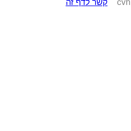
cvh
קשר לדף זה