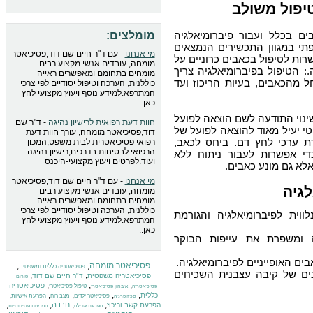
טיפול משולב
ים בכלל ועבור פיברומיאלגיה
מומלצים:
פתי במגוון התכשירים הנמצאים
מי אנחנו
- עם ד"ר חיים שם דוד,פסיכיאטר
רות לטיפול בכאבים כרוניים על
מומחה, עובדים אנשי מקצוע רבים
.: הטיפול בפיברומיאלגיה צריך
מומחים בתחומם ומאפשרים ראייה
 מהכאבים, בעיות הריכוז ועד
כוללנית, הערכה וטיפול יסודיים לפי צרכי
המתרפא.למידע נוסף ויעוץ מקצועי לחץ
כאן..
שינוי התודעה לשם הוצאה לפועל
חוות דעת רפואית לרישיון נהיגה
- ד"ר שם
טי יעיל מאוד להוצאה לפועל של
דוד,פסיכיאטר מומחה, עורך חוות דעת
רדת ערכי לחץ דם. ביחס לכאב,
רפואי פסיכיאטרית לבית משפט,המכון
הרפואי לבטיחות בדרכים,רישיון נהיגה
די אפשרות לעבור ניתוח ללא
ועוד.לפרטים ויעוץ מקצועי-היכנס
לא גם מונע כאבים.
מי אנחנו
- עם ד"ר חיים שם דוד,פסיכיאטר
לגיה
מומחה, עובדים אנשי מקצוע רבים
מומחים בתחומם ומאפשרים ראייה
כוללנית, הערכה וטיפול יסודיים לפי צרכי
וית לפיברומיאלגיה והגורמת
המתרפא.למידע נוסף ויעוץ מקצועי לחץ
כאן..
 ומשפרת את עייפות הבוקר
ים האופייניים לפיברומיאלגיה.
פסיכיאטר מומחה
,
,
פסיכיאטריה כללית ומשפטית
נים של קיבה עצבנית השכיחים
,
,
פסיכיאטריה משפטית
ד"ר חיים שם דוד
פורום
,
,
,
פסיכיאטריה
טיפול פסיכיאטרי
פסיכיאטריה
איבחון פסיכיאטרי
,
,
,
,
,
כללית
פסיכיאטר ילדים
מצב רוח
הפרעת אישיות
סכיזופרניה
,
,
,
,
חרדה
הפרעת קשב וריכוז
הפרעת אכילה
הפרעות פסיכוטיות