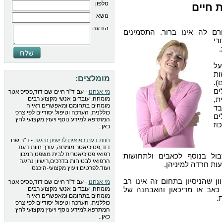
טלפון
ת חיים
נושא
הודעה
ם לה אינו ברור. התסמינים
רי
על
ות
מומלצים:
).
ם
מי אנחנו
- עם ד"ר חיים שם דוד,פסיכיאטר
ת,
מומחה, עובדים אנשי מקצוע רבים
מומחים בתחומם ומאפשרים ראייה
בד
כוללנית, הערכה וטיפול יסודיים לפי צרכי
ם
המתרפא.למידע נוסף ויעוץ מקצועי לחץ
וז
כאן..
חוות דעת רפואית לרישיון נהיגה
- ד"ר שם
דוד,פסיכיאטר מומחה, עורך חוות דעת
רפואי פסיכיאטרית לבית משפט,המכון
בול בנוסף לכאבים ולתחושות
הרפואי לבטיחות בדרכים,רישיון נהיגה
רעות
חרדה
למיניהן.
ועוד.לפרטים ויעוץ מקצועי-היכנס
ון שהניסיון בתחום זה אינו רב
מי אנחנו
- עם ד"ר חיים שם דוד,פסיכיאטר
כאב או מדיכאון והאבחנה של
מומחה, עובדים אנשי מקצוע רבים
מומחים בתחומם ומאפשרים ראייה
.
כוללנית, הערכה וטיפול יסודיים לפי צרכי
המתרפא.למידע נוסף ויעוץ מקצועי לחץ
כאן..