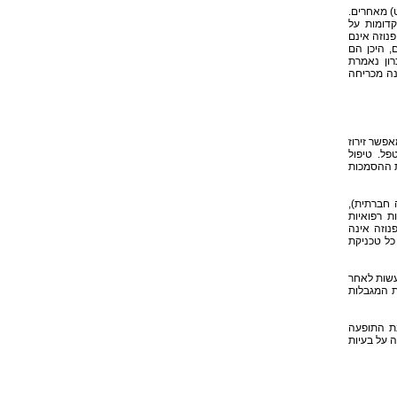
ט) מאחרים.
קדומות על
פנוזה אינם
, היכן הם
רון נאמרת
נה מכריחה
אפשר זירוז
פל. טיפול
ת ההסמכות
 חברתית),
ת רפואיות
נוזה אינה
כל טכניקת
עשות לאחר
ת המגבלות
נת התופעה
ה על בעיות