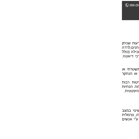
עות שניתן
נים,לרדה
ילה (כולל
רכי דיאטה.
(משטרתי או
 או הנחקר
יטות רבות
ה. הנחיות
יפנוטית.
נוי במצב
, נורמלית
ע"י אנשים