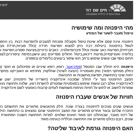
מהי
היפנוזה
ומה שימושיה
טיפול מעבר לשער של המודע
היפנוזה אינה קסם אלא שיטת טיפול מקובלת ומוכחת למצבים ולהפרעות רבות. בין ההפר
לטפל בהיפנוזה ביעילות רבה ניתן למצוא הפרעות
חרדה
(כולל פוביות,חרדת מבח
חברתית),הפרעות כאב שונות וכולל פיברומיאלגיה, כאבים כרוניים,פציעות ספורט,הפרעות אכ
בולימיה ואנורקסיה),פרעות דיכאון,ביטול הרגלים מפריעים כגון עישון,כסיסת ציפורניים,לצו
תחום נוסף שבו עושים שימוש נרחב הוא שיפור ביצועים בלימודים ובספורט.
היפנוזה
היא תהליך שבו המטפל (
פסיכיאטר
, רופא, רופא שיניים או פסיכולוג) או חוקר 
כחלק ממחקר רפואי) נותן סוגסטייה (הצעה לשינוי) שהלקוח, מתרפא או האובייקט מחקר
יחווה שינוי בתחושות, תפישה,מחשבות או התנהגות.
המצב ההיפנוטי נוצר ע"י תהליך שמכונה אינדוקציה (השרייה של היפנוזה). ישנן ש
לאינדוקציה אולם רובן עושות שימוש בסוגסטיות שמטרתן להשרות רוגע, שלווה ותחושה נעימ
שמורות לחשוב או לחוש על חוויות נעימות משמשות לעתים קרובות כאמצעי לשם אינדוקציה ה
חוויות של אנשים שעברו היפנוזה
אנשים שונים מגיבים להיפנוזה בצורה שונה. חלק מהאנשים מתארים את תחושתם כשי
ההכרה שלהם ובעוד אחרים מתארים את המצב ההיפנוטי שהם נמצאים בו כתחושה רגילה
של ריכוז מוגבר, שבמהלכו הם מאוד רגועים ושלווים. למרות התחושה השונה המתוארת 
שונים, רובם ככולם מתארים את התחושה הכללית כנעימה מאוד.
האם היפנוזה גורמת לאיבוד שליטה?