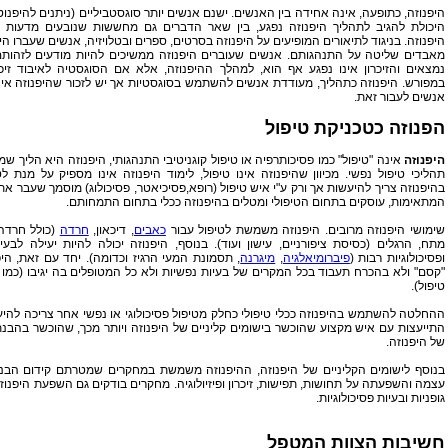
היפנוזה, כתופעה, אינה אחידה בין האנשים. ישנם אנשים יותר סוגסטביליים (ניתנים להיפנו
היכולת להגיב לתהליך היפנוזה נפגע, בין שאר הדברים גם מחששות שנובעים מדעות 
היפנוזה. בניגוד לתיאורים המופיעים על היפנוזה בסרטים, ספרים ובטלויזיה, אנשים שעברו הי
מאבדים שליטה על התנהגותם. אנשים שעוברים היפנוזה ממשיכים להיות מודעים לזהותם
נמצאים והזיכרון אינו נפגע אף הוא, למהלך ההיפנוזה, אלא אם הסוגסטיה לאיבוד זיכ
במפורש. היפנוזה כתהליך, מעודדת אנשים להשתמש בסוגסטיות אך יש לזכור שהיפנוזה אי
אנשים לעבור זאת.
הפנוזה כטכניקת טיפול
היפנוזה
אינה "טיפול" כמו פסיכותרפיה או טיפול קוגניטיבי התנהגותי, היפנוזה היא הליך שמ
תהליכי טיפול נפשי. מכיוון שהיפנוזה אינו טיפול, לימוד היפנוזה אינו מספיק על מנת לט
בהיפנוזה צריך להיעשות אך ורק ע"י איש טיפול (רופא,פסיכיאטר, פסיכולוג) מוסמך שעבר א
המתאימות, עוסקים בתחום הטיפולי ומטלים בהיפנוזה ככלי בתחום התמחותם.
שימושי היפנוזה מרובים. היפנוזה משמשת לטיפול עבור
כאבים
, דיכאון,
חרדה
(כולל חרדה
מתח, הרגלים (כסיסת ציפורניים, עישון ועוד). בנוסף, היפנוזה יכולה להיות יעילה לבעיו
ופסיכולוגיות רבות (
פיברומיאלגיה
,
מיגרנה
, תסמונת המעי הרגיז וכדומה). יחד עם זאת, היפ
"קסם" ולא בהכרח תעבוד בכל המקרים של בעיות נפשיות ולא כל המטופלים בה יגיבו (כמו 
טיפול).
ההחלטה להשתמש בהיפנוזה ככלי טיפולי כחלק מטיפול פסיכולוגי או נפשי אחר צריכה להי
התייעצות עם איש מקצוע שהוכשר בישומים קליניים של היפנוזה ויותר מכך, שהוכשר בהבנ
של היפנוזה.
בנוסף לישומים הקליניים של היפנוזה, ההיפנוזה משמשת במחקרים שמטרתם קידום הב
עצמה והשפעתה על תחושות, תפישות, זיכרון ופיזיולוגיה. מחקרים בודקים גם השפעת היפנוז
גופניות ובעיות פסיכולוגיות.
חשיבות הצוות המטפל