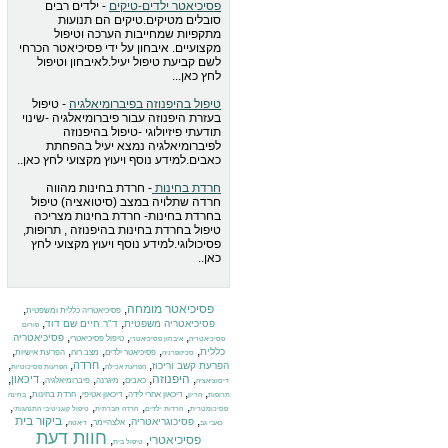
פסיכיאטר ילדים-טיקים
- ילדים רבים
סובלים מטיקים.טיקים הם תנועות
מתקפיות שמחייבות הערכה וטיפול
מקצועיים. איבחון על ידי פסיכיאטר הכרחי
לשם קביעת טיפול יעיל.לאיבחון וטיפול
לחץ כאן...
טיפול בהיפנוזה בפיברומיאלגיה
- טיפול
בעזרת היפנוזה עבור פיברומיאלגיה -שינוי
תודעתי פיזיולוגי -טיפול בהיפנוזה
לפיברומיאלגיה נמצא יעיל בהפחתת
כאבים.למידע נוסף ויעוץ מקצועי לחץ כאן..
חרדת בחינות
- חרדת בחינות מהווה
חרדה שתלויה במצב (סיטואציה) טיפול
בחרדת בחינות- חרדת בחינות מצריכה
טיפול בחרדת בחינות בהיפנוזה , תרופות,
פסיכולוגי.למידע נוסף ויעוץ מקצועי לחץ
כאן..
פסיכיאטר מומחה
,
,
פסיכיאטריה כללית ומשפטית
,
,
פסיכיאטריה משפטית
ד"ר חיים שם דוד
פורום
,
,
,
פסיכיאטריה
טיפול פסיכיאטרי
פסיכיאטריה
איבחון פסיכיאטרי
,
,
,
,
,
כללית
פסיכיאטר ילדים
מצב רוח
הפרעת אישיות
סכיזופרניה
,
,
,
,
חרדה
הפרעת קשב וריכוז
הפרעת אכילה
הפרעות פסיכוטיות
,
היפנוזה
,
,
,
,
,
דיכאון
כאבים
מיגרנה
פיברומיאלגיה
דיסוציאציה
,
,
,
,
,
דיכאון אחרי לידה
דיכאון אטיפי
חרדת בחינות
תרופות
הריון
בחינה
,
,
,
,
פסיכומטרית
חרדות ילדים
חרדה חברתית
טיפול קוגניטיבי התנהגותי
,
,
,
,
ביקור בית
פסיכוגריאטריה
אלצהיימר
כאבי גב
דיאטה
חוות דעת
פסיכיאטרי
,
,
טיפול בית